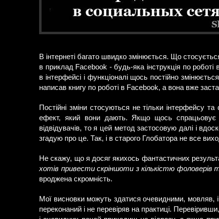
В інтернеті багато швидко змінюється. Що стосується
в приклад Facebook - будь-яка інструкція по роботі в
в інтерфейсі і функціоналі щось постійно змінюєть
написав книгу по роботі в Facebook, а вона вже заст
Постійні зміни стосуються не тільки інтерфейсу та 
ефект, який вони дають. Якщо щось спрацьовує і
відвідувачів, то я цей метод застосовую далі і вдо
згадую про це. Так, і в старого Глобатора не все виход
Не скажу, що я досяг якихось фантастичних результ
хотів привести скріншоти з кількістю фоловерів та
вроджена скромність.
Мої висновки можуть здатися очевидними, мовляв, і 
переконаний і не перевіряв на практиці. Перевіривши