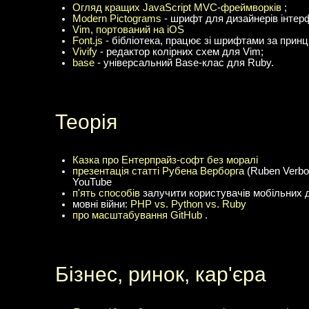
Огляд кращих JavaScript MVC-фреймворків
;
Modern Pictograms
- шрифт для дизайнерів інтерф
Vim, портований на iOS
Font.js
- бібліотека, працює зі шрифтами за принц
Vivify
- редактор колірних схем для Vim;
base
- універсальний Base-клас для Ruby.
Теорія
Казка про Ентерпрайз-софт без моралі
презентація статті Рубена Верборга
(Ruben Verbo
YouTube
п'ять способів
залучити користувачів мобільних д
мовні війни:
PHP vs. Python vs. Ruby
про масштабування GitHub
.
Бізнес, ринок, кар'єра