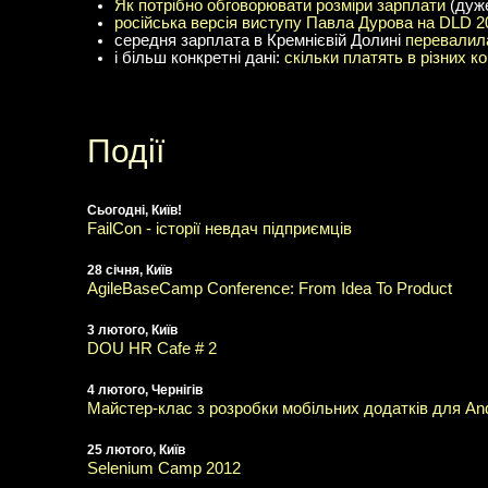
Як потрібно обговорювати розміри зарплати
(дуже
російська версія виступу Павла Дурова на DLD 2
середня зарплата в Кремнієвій Долині
перевалила
і більш конкретні дані:
скільки платять в різних к
Події
Сьогодні, Київ!
FailCon - історії невдач підприємців
28 січня, Київ
AgileBaseCamp Conference: From Idea To Product
3 лютого, Київ
DOU HR Cafe # 2
4 лютого, Чернігів
Майстер-клас з розробки мобільних додатків для And
25 лютого, Київ
Selenium Camp 2012