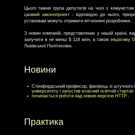
Цього тижня група депутатів на чолі з комуністо
цікавий законопроект
: відповідно до нього, пріо
установам можуть отримати вітчизняні розробники.
З новин компаній, представлених у нашій країні, в
залучити в не менш $ 118 млн, а також
ініціативу G
Львівської Політехніки.
Новини
Стенфордський професор, фахівець зі штучного і
університету і запустив власний освітній стартап
починається робота над новою версією HTTP
.
Практика