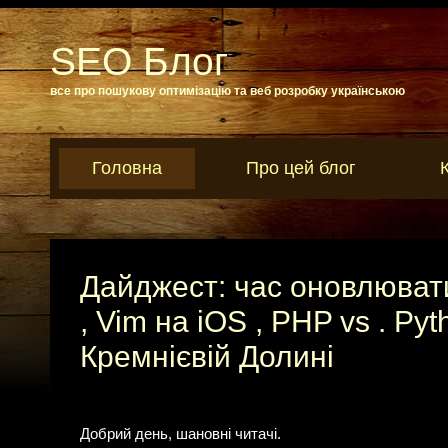
SEO Блог
все про пошукову оптимізацію та веб розробку українською
Головна
Про цей блог
Дайджест: час оновлюват
, Vim на iOS , PHP vs . Pyt
Кремнієвій Долині
Добрий день, шановні читачі.