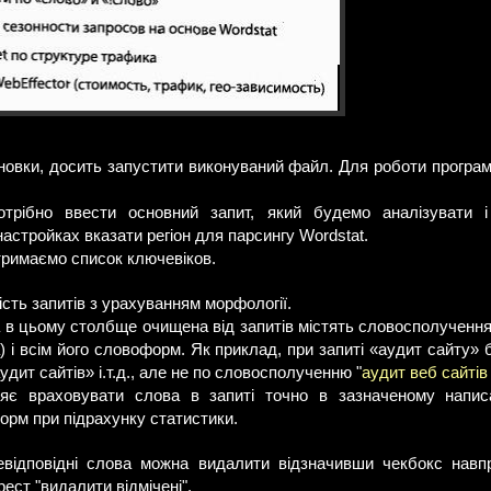
новки, досить запустити виконуваний файл. Для роботи програм
отрібно ввести основний запит, який будемо аналізувати і
астройках вказати регіон для парсингу Wordstat.
тримаємо список ключевіков.
ість запитів з урахуванням морфології.
ка в цьому столбще очищена від запитів містять словосполучення
а) і всім його словоформ. Як приклад, при запиті «аудит сайту» 
дит сайтів» і.т.д., але не по словосполученню "
аудит веб сайтів
ляє враховувати слова в запиті точно в зазначеному напис
орм при підрахунку статистики.
відповідні слова можна видалити відзначивши чекбокс навпро
ест "видалити відмічені".