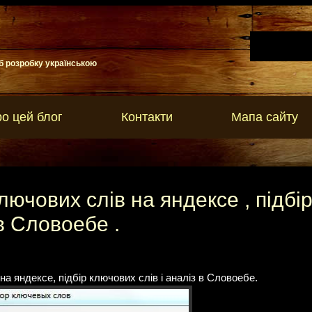
б розробку українською
о цей блог
Контакти
Мапа сайту
лючових слів на яндексе , підбі
 в Словоебе .
а яндексе, підбір ключових слів і аналіз в Словоебе.