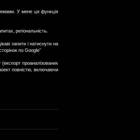
темами. У мене ця функція
питах, регіональність.
ікаві запити і натиснути на
торінок по Google"
 (експорт проаналізованих
роект повністю, включаючи