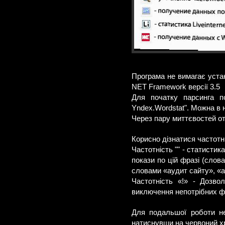
Програма не вимагає уста
NET Framework версії 3.5
Для початку парсинга п
Yndex.Wordstat". Можна в н
Через пару миттєвостей о
Корисно дізнатися частотн
Частотність "" - статисти
покази по цій фразі (слов
словами «аудит сайту», «ау
Частотність «!» - Дозво
виключення непотрібних ф
Для подальшої роботи не
натиснувши на червоний хр