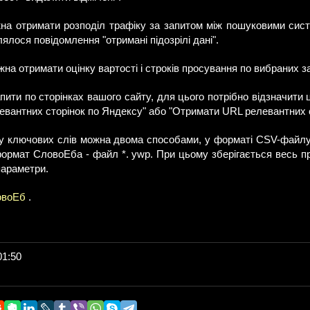
ожна отримати розподіл трафіку за запитом між пошуковими сис
лялося повідомлення "отримані підозрілі дані".
на отримати оцінку вартості і строків просування по вибраних за
ити по сторінках вашого сайту, для цього потрібно відзначити ц
вантних сторінок по Яндексу" або "Отримати URL релевантних с
зу ключових слів можна двома способами, у форматі CSV-файлу
 формат СловоЕба - файл *. ywp. При цьому зберігається весь п
параметри.
овоЕб
.
01:50