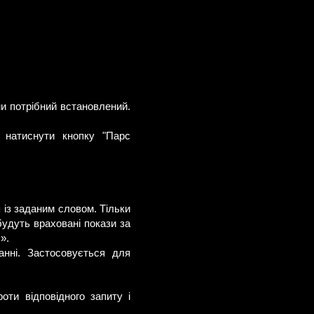
и потрібний встановлений.
 натиснути кнопку "Парс
 із заданим словом. Тільки
будуть враховані покази за
».
анні. Застосовується для
ти відповідного запиту і