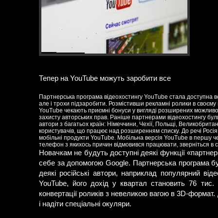
Тепер на YouTube можуть заробити все
Партнерська програма відеохостингу YouTube стала доступна всі
але і трохи підзаробити. Розмістивши рекламні ролики в своєму
YouTube чекають приємні бонуси у вигляді розширених можливо
захисту авторських прав. Раніше партнерами відеохостингу бул
автори з багатьох країн: Німеччини, Чехії, Польщі, Великобритан
користувачів, що працює над розширенням списку. До речі Росія 
мобільні продукти YouTube. Мобільна версія YouTube в першу ч
телефон з якихось причин відмовився працювати, зверніться в 
Новачкам не будуть доступні деякі функції «партне
себе за допомогою Google. Партнерська програма бул
деякі російські автори, наприклад популярний від
YouTube, його дохід у квартал становить 76 тис.
конвертації роликів з невеликою вагою в 3D-формат
і надіти спеціальні окуляри.