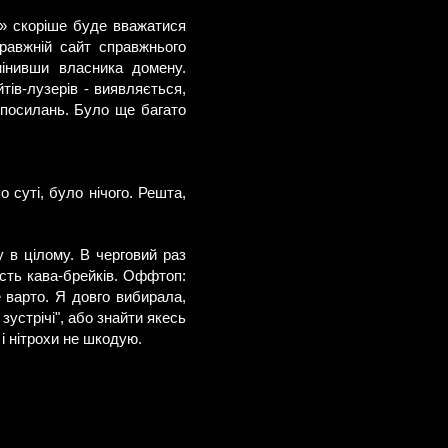
м» скоріше буде вважатися
правжній сайт справжнього
мінивши власника домену.
тів-лузерів - виявляється,
х посилань. Було ще багато
о суті, було нічого. Решта,
 в цілому. В черговий раз
ість кава-брейків. Оффтоп:
 варто. Я довго вибирала,
зустрічі", або знайти якесь
і нітрохи не шкодую.