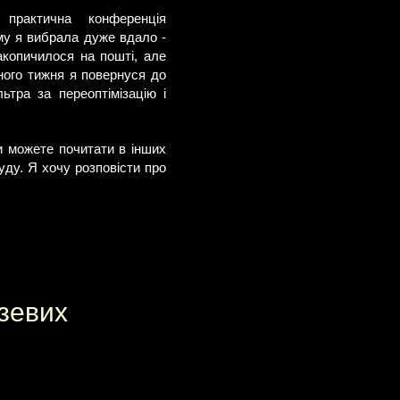
практична конференція
ему я вибрала дуже вдало -
акопичилося на пошті, але
пного тижня я повернуся до
ьтра за переоптімізацію і
и можете почитати в інших
уду. Я хочу розповісти про
узевих