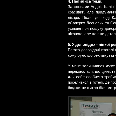
4. Палились теми.
За словами Андрія Каліні
красивий, але придуманий
лікаря. Після доповіді 
«Сапери» Леонович та Саві
успішні при пошуку донорі
цікавого, але це вже детал
5. У доповідях - ніякої р
Багато доповідачі взагалі 
кому було що рекламувати,
У мене залишилися дуже п
переконалася, що цінність
для себе особисто зробил
поселитися в готелі, де пр
бюджетне житло біля метро