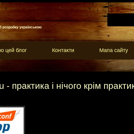
б розробку українською
о цей блог
Контакти
Мапа сайту
u - практика і нічого крім практик