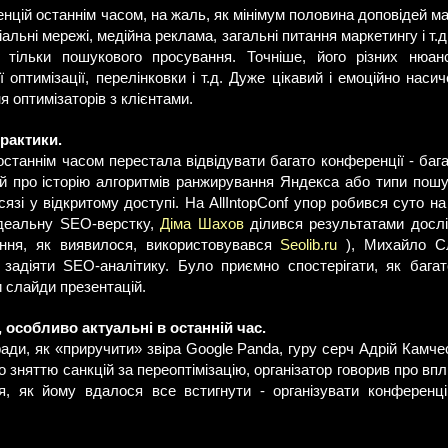
нцій останнім часом, на жаль, як мінімум половина доповідей 
іальні мережі, медійна реклама, загальні питання маркетингу і т.д
я тільки пошукового просування. Точніше, його різних нюанс
 оптимізації, перелінковки і т.д. Дуже цікавий і емоційно нас
я оптимізаторів з клієнтами.
практики.
останнім часом перестала відвідувати багато конференції - бага
й про історію алгоритмів ранжирування Яндекса або типи пошук
язі у відкритому доступі. На AllIntopConf упор робився суто н
ідеальну SEO-верстку,
Діма Шахов
ділився результатами дослі
ння, як виявилося, використовувався
Seolib.ru
), Михайло Сл
задіяти SEO-аналітику. Було приємно спостерігати, як бага
 слайди презентацій.
 особливо актуальні в останній час.
ди, як «приручити» звіра Google Panda, гуру серч Адрій Камче
о зняттю санкцій за переоптімізацію, організатор говорив про вп
я, як йому вдалося все встигнути - організувати конференці