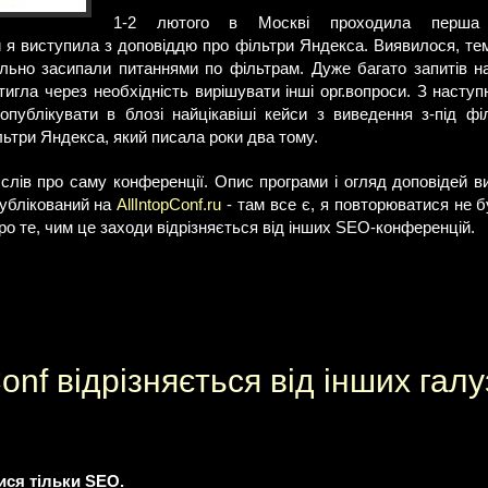
1-2 лютого в Москві проходила перша 
ій я виступила з доповіддю про фільтри Яндекса. Виявилося, т
льно засипали питаннями по фільтрам. Дуже багато запитів н
стигла через необхідність вирішувати інші орг.вопроси. З насту
опублікувати в блозі найцікавіші кейси з виведення з-під філ
льтри Яндекса, який писала роки два тому.
 слів про саму конференції. Опис програми і огляд доповідей в
публікований на
AllIntopConf.ru
- там все є, я повторюватися не б
ро те, чим це заходи відрізняється від інших SEO-конференцій.
onf відрізняється від інших гал
лися тільки SEO.