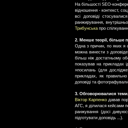
На більшості SEO-конфере
відношення - контекст, соц
всі доповіді стосувалис
ранжирування, внутрішньої
Трибунська
про спілкуванн
2. Менше теорії, більше 
Одна з причин, по яких я 
можна винести з доповіде
більш ніж достатньому обс
показував на прикладах 
»посилань (для дослідже
прикладах, як правильно 
доповіді та фотографували
3. Обговорювалися теми,
Віктор Карпенко
давав пора
АГС, я ділилася кейсами п
ранжування (досі дивуюс
підготувати доповідь ...).