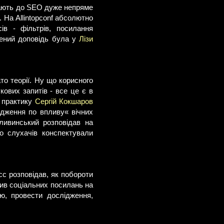
мають до SEO дуже непряме
. На Allintopconf абсолютно
ів - фільтрів, посилання
ичений доповідь була у
Лізи
то теорії. Ну що корисного
ових запитів - все це є в
а практику
Сергій Кокшаров
дження по впливу« вічних
ивинський розповідав на
то слухачів конспектували
сс розповідав, як побороти
лив соціальних посилань на
ю, провести дослідження,