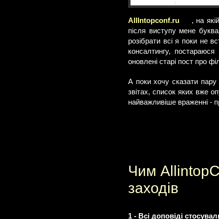
AllIntopconf.ru
, на як
після виступу мене буква
розібрати всі я поки не в
консалтингу, постараюся 
оновлені старі пост про фі
А поки хочу сказати пару
звітах, список яких вже о
найважливіше враженні - п
Чим AllintopC
заходів
1 - Всі доповіді стосува