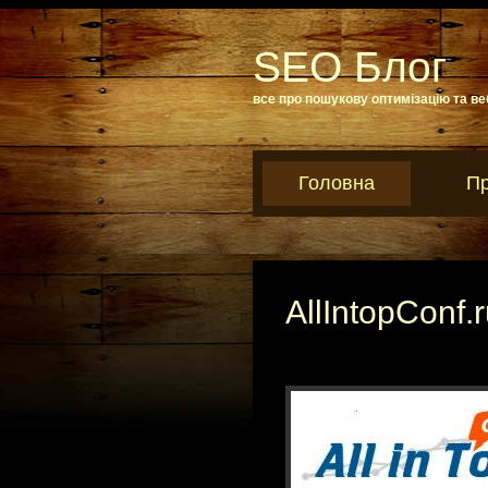
SEO Блог
все про пошукову оптимізацію та ве
Головна
Пр
AllIntopConf.r