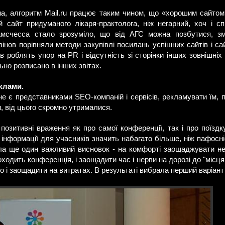
на, алгоритм Mail.ru працює таким чином, що «хорошим сайто
 сайт придуманого лікаря-практолога, ніж негарний, хоч і с
Камсчесса стало зрозуміло, що від АГС можна позбутися, з
нов порівняли методи закупівлі посилань успішних сайтів і сай
в роблять упор на PR і відсутність зі сторінки інших зовнішні
ьно розписано в інших звітах.
еклами.
не є представниками SEO-компаній і сервісів, рекламувати їм, п
 від цього скромно утрималися.
озитивні враження як про самої конференції, так і про поїздку
 інформації для учасників значить набагато більше, ніж пафосн
а ще один важливий висновок - на комфорті заощаджувати не
оходить конференція, і заощадити час і нерви на дорозі до "місця 
 і заощадити на витратах. В результаті вибрала перший варіант 