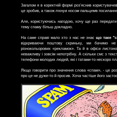
Загалом я в коректній формі роз'яснив користувачеві
це зробив, а також
ткнув носом пальцем
в посилання 
Але, користуючись нагодою, хочу ще раз передат
тему спаму більш докладно.
На саме справі мало хто з нас не знає
що таке "
відкриваючи поштову скриньку, ми бачимо не 
різнокольорових «рекламок». Та й в офіси листон
неважливу і зовсім непотрібну. А скільки смс з тек
телефони молодих людей, які і татами-то нескоро пл
Якщо говорити про значення слова «спам», - це ро
про це не дуже-то й просив. Хоча частіше його засто