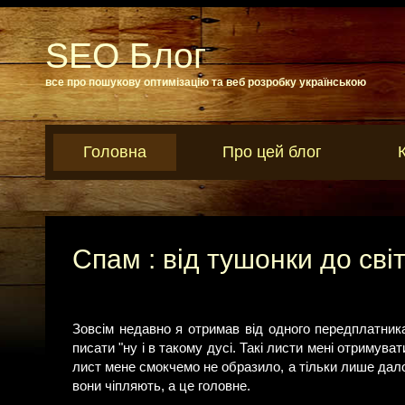
SEO Блог
все про пошукову оптимізацію та веб розробку українською
Головна
Про цей блог
Спам : від тушонки до сві
Зовсім недавно я отримав від одного передплатника 
писати "ну і в такому дусі. Такі листи мені отримува
лист мене смокчемо не образило, а тільки лише дало
вони чіпляють, а це головне.