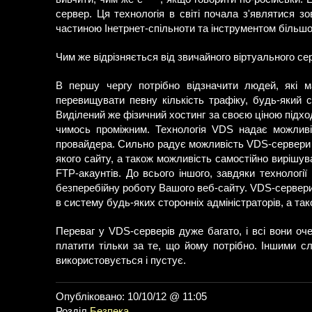
сервер. Ця технологія в світі почала з'являтися 
частиною Інетрнет-спільноти та інструментом більшо
Чим же відрізняється від звичайного віртуального с
В першу чергу потрібно відзначити людей, які 
перевищувати певну кількість трафіку, будь-який 
Виділений же фізичний хостинг за своєю ціною підход
чимось проміжним. Технологія VDS надає можливіс
провайдера. Сильно радує можливість VDS-сервери у
якого сайту, а також можливість самостійно вирішува
FTP-акаунтів. До всього іншого, завдяки технології
безперебійну роботу Вашого веб-сайту. VDS-сервер
в систему будь-яких сторонніх адміністраторів, а та
Переваг у VDS-серверів дуже багато, і всі вони оч
платити тільки за те, що йому потрібно. Іншими с
використовується і пустує.
Опубліковано: 10/10/12 @ 11:05
Розділ
Безпека