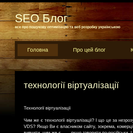
SEO Блог
все про пошукову оптимізацію та веб розробку українською
Головна
Про цей блог
технології віртуалізації
Технології віртуалізації
Чим же є технології віртуалізації? І що це за незро
VDS? Якщо Ви є власником сайту, зокрема, комерцій
вивчити, чим же є
, якщо говорити по-російськи. 