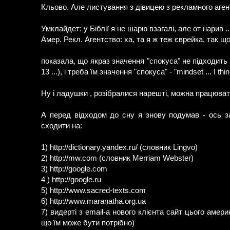
Кльово. Але листування з дівицею з рекламного аген
Умклайдет: у Біблії я не шарю взагалі, але от нарив ..
Амер. Рекл. Агентство: ха, та я ж теж єврейка, так що 
показала, що якраз значення "спокуса" не підходить 
13 ...), і треба їм значення "спокуса" - "mindset ... I th
Ну і ладушки , розібралися нарешті, можна працювати
А перед відходом до сну я знову подумав - ось за
сходити на:
1) http://dictionary.yandex.ru/ (словник Lingvo)
2) http://mw.com (словник Merriam Webster)
3) http://google.com
4 ) http://google.ru
5) http://www.sacred-texts.com
6) http://www.maranatha.org.ua
7) видерті з email-а нового клієнта сайт цього амери
що їм може бути потрібно)