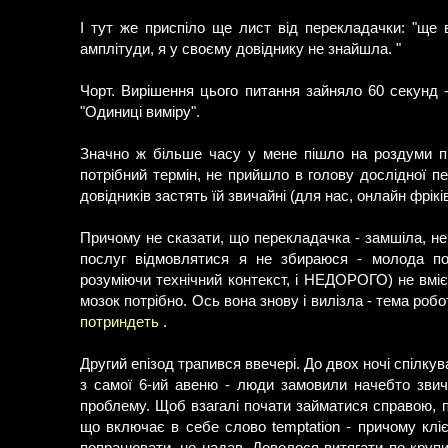
І тут же приспіло ще лист від перекладачки: "ще в 
амплітуди, я у своєму довіднику не знайшла. "
Чорт. Вирішення цього питання зайняло 60 секунд -
"Одиниці виміру".
Значно ж більше часу у мене пішло на роздуми про
потрібний термін, не прийшло в голову дослідної п
довідників застять їй звичайні (для нас, онлайн фрік
Причому не сказати, що перекладачка - замшіла, нем
послуг відмовлятися я не збираюся - молода по
розуміючи технічний контекст, і НЕДОРОГО) не вміє 
мозок потрібно. Ось вона знову і вилізла - тема роб
потриндеть
.
Другий епізод трапився ввечері. До двох ночі спілку
з самої 6-ий авеню - люди замовили начебто звич
проблему. Щоб взагалі почати займатися справою, 
що включає в себе слово temptation - причому клієн