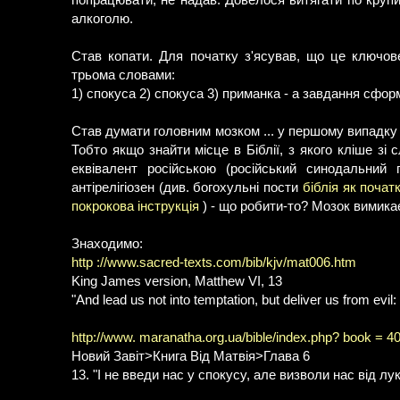
попрацювати, не надав. Довелося витягати по круп
алкоголю.
Став копати. Для початку з'ясував, що це ключове
трьома словами:
1) спокуса 2) спокуса 3) приманка - а завдання сфо
Став думати головним мозком ... у першому випадку в
Тобто якщо знайти місце в Біблії, з якого кліше зі 
еквівалент російською (російський синодальний 
антірелігіозен (див. богохульні пости
біблія як почат
покрокова інструкція
) - що робити-то? Мозок вимика
Знаходимо:
http ://www.sacred-texts.com/bib/kjv/mat006.htm
King James version, Matthew VI, 13
"And lead us not into temptation, but deliver us from evil: 
http://www. maranatha.org.ua/bible/index.php? book = 40
Новий Завіт>Книга Від Матвія>Глава 6
13. "І не введи нас у спокусу, але визволи нас від лук