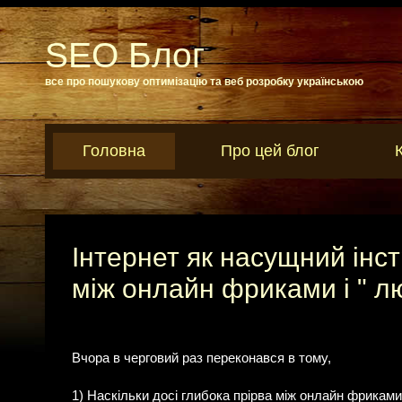
SEO Блог
все про пошукову оптимізацію та веб розробку українською
Головна
Про цей блог
Інтернет як насущний інст
між онлайн фриками і " 
Вчора в черговий раз переконався в тому,
1) Наскільки досі глибока прірва між онлайн фриками