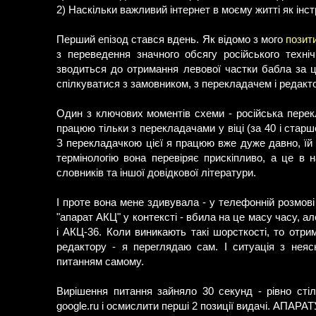
2) Наскільки важливий інтернет в моєму житті як інст
Перший епізод стався вдень. Як відомо з мого
позит
з переведення значного обсягу російського техні
зводиться до отримання левової частки бабла за ц
спілкуватися з замовником, з перекладачем і редакт
Один з ключових моментів схеми - російська перек
працюю тільки з перекладачами у віці (за 40 і старш
З перекладачкою цієї я працюю вже дуже давно, їй з
термінологію вона перевіряє прискіпливо, а це в н
словників та іншої довідкової літератури.
І проте вона мене здивувала - у телефонній розмові
"апарат АКЦ" у контексті - вбила на це масу часу, а
і АКЦ-36. Коли виникають такі шорсткості, то отри
редактору - я переглядаю сам. І ситуація з неяс
питанням самому.
Вирішення питання зайняло 30 секунд - рівно стіл
google.ru і осмислити перші 2 позиції видачі. АПАР