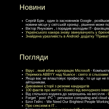
Новини
Сергій Брін , один із засновників Google , розійш
новини місце у світській хроніці , рішення може п
Віктор Янукович , і порадив молодим ІТ- фахівц
Українського хакера знову звинувачують у брехні
Знайдена уразливість в Android- додатку "Приват
Погляди
Вірус , який вбив корпорацію Microsoft
- Компьюте
Перемога ABBYY над Nuance : свято зі сльозами 
Якщо вас не влаштовує професор , то це ще не пр
айтішникам.
Дивовижні історії з резюме кандидатів
100 фактів про життя і бізнесі від венчурного інве
Від спільного кодинга до запрошень на весілля -
Forget " post -PC "- pervasive computing and cloud wi
Білл Гейтс - We Need Our Brightest People Working
Про сексизмі в ІТ
.