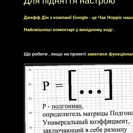
Для підняття настрою
Джефф Дін з компанії Google - це Чак Норріс наш
Найсмішніші коментарі у вихідному коді
.
Що робити , якщо на проекті
завелися функціонал