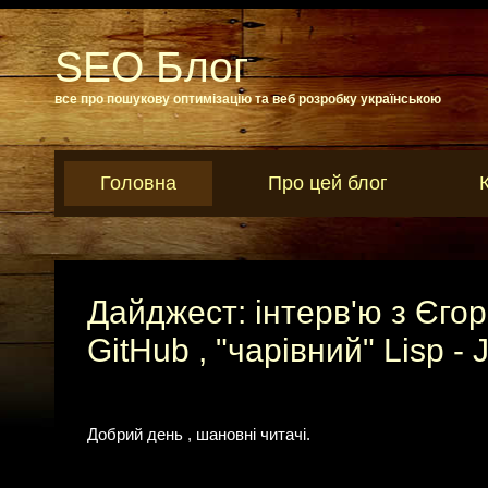
SEO Блог
все про пошукову оптимізацію та веб розробку українською
Головна
Про цей блог
Дайджест: інтерв'ю з Єго
GitHub , "чарівний" Lisp -
Добрий день , шановні читачі.