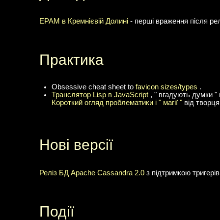
EPAM в Кремнієвій Долині
- перші враження після рел
Практика
Obsessive cheat sheet to
favicon sizes/types
.
Транслятор Lisp в JavaScript
, " вгадують думки "
Короткий огляд проблематики і " магії "
від творця
Нові версії
Реліз БД Apache Cassandra 2.0
з підтримкою тригерів 
Події