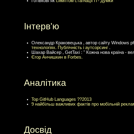
Готівкові як
симптом стагнації ІТ- думки
Інтерв'ю
Олександр Краковецька , автор сайту Windows ph
технологіях. Публічність і аутсорсинг
.
Шахар Вайсер , GetTaxi : " Кожна нова країна - ве
Єгор Анчишкин в Forbes.
Аналітика
Top GitHub Languages ??2013
9 найбільш важливих фактів про мобільній рекла
Досвід