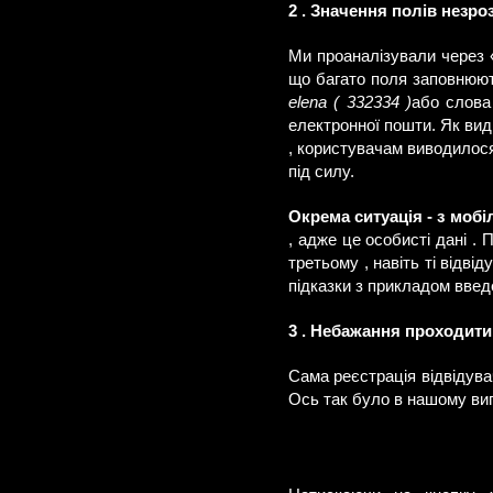
2 . Значення полів незро
Ми проаналізували через «
що багато поля заповнюют
elena ( 332334 )
або слова
електронної пошти. Як видн
, користувачам виводилос
під силу.
Окрема ситуація - з моб
, адже це особисті дані .
третьому , навіть ті відві
підказки з прикладом введ
3 . Небажання проходити
Сама реєстрація відвідува
Ось так було в нашому ви