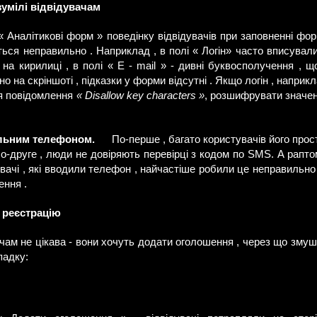
зумілі відвідувачам
 Аналітикові форм » поведінку відвідувачів при заповненні фор
ься неправильно . Наприклад , в полі « Логін» часто вписували
 на кирилиці , в полі « E - mail » - дивні буквосполучення , 
о на скріншоті , підказки у форми відсутні . Якщо логін , напри
я повідомлення
« Disallow key characters »
, розшифрувати значен
ільним телефоном.
По-перше , багато користувачів його прост
 По-друге , люди не довіряють перевірці з кодом по SMS. А рапто
дувачі , які вводили телефон , найчастіше робили це неправильн
ення .
 реєстрацію
чам не цікава - вони хочуть додати оголошення , через що змуш
падку: