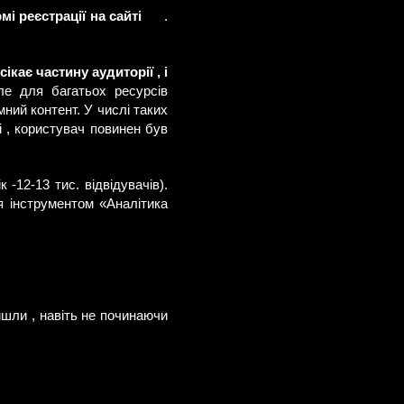
мі реєстрації на сайті
.
сікає частину аудиторії , і
е для багатьох ресурсів
мний контент. У числі таких
і , користувач повинен був
-12-13 тис. відвідувачів).
я інструментом «Аналітика
йшли , навіть не починаючи