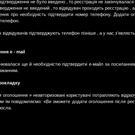
підтвердження не було введено , то реєстрація не закінчувалася
вердження не введений , то відвідувач проходить реєстрацію , а
ення про необхідність підтвердити номер телефону. Додати о
 телефон.
х відвідувачів підтверджують телефон пізніше , а у нас з'являєт
ння e - mail
нювалася ще й необхідністю підтвердити е-майл за посиланням 
бажанням.
прокладку
и оголошення » неавторизовані користувачі потрапляють відразу 
ми їм повідомляємо: «Ви зможете додати оголошення після реєс
росла.