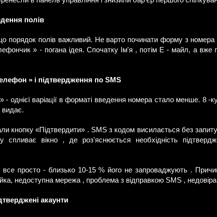
еренесли в панель управління і знизили бар'єр першого спілкуван
едення полів
о порядок полів важливий. Не варто починати форму з номера т
ефончик » - погана ідея. Спочатку Ім'я , потім Е - майл, а вже
Телефон » і підтвердження по SMS
 - однієї варіації в форматі введення номера стало менше. 8 -ку 
 видає.
ли кнопку «Підтвердити» . SMS з кодом висилається без запиту
зу спливає вікно , де роз'яснюється необхідність підтвер
 все просто - близько 10-15 % його не запроваджують . Причи
йка, недоступна мережа , проблема з відправкою SMS , недовіра 
ідтверджені акаунти