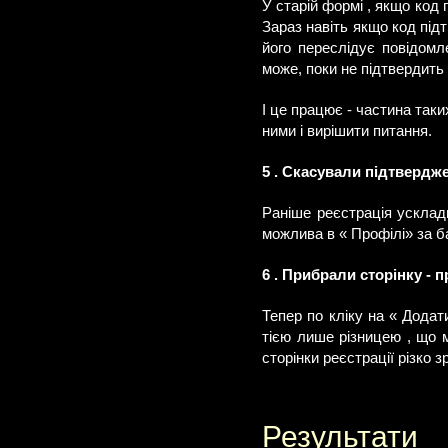
У старій формі , якщо код 
Зараз навіть якщо код підт
його переслідує повідомл
може, поки не підтвердить
І це працює - частина таки
ними і вирішити питання.
5 . Скасували підтвердже
Раніше реєстрація усклад
можлива в « Профілі» за 
6 . Прибрали сторінку - 
Тепер по кліку на « Додат
тією лише різницею , що 
сторінки реєстрації різко з
Результати