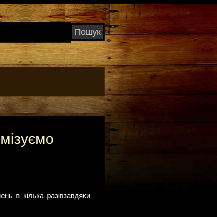
имізуємо
ень в кілька разівзавдяки