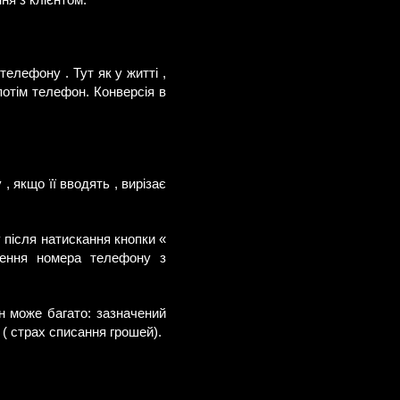
ня з клієнтом.
елефону . Тут як у житті ,
 потім телефон. Конверсія в
, якщо її вводять , вирізає
 після натискання кнопки «
дження номера телефону з
н може багато: зазначений
( страх списання грошей).