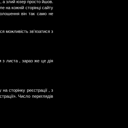
 , а злий юзер просто йшов.
ле на кожній сторінці сайту
голошення він так само не
ься можливість зв'язатися з
з листа , зараз же це дія
на сторінку реєстрації , з
трації». Число переглядів