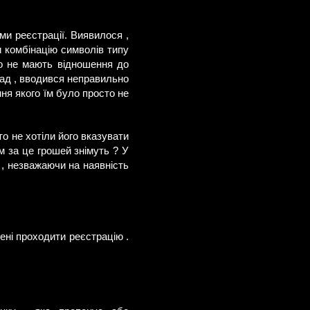
ми реєстрації. Виявилося ,
 комбінацію символів типу
що не мають відношення до
клад , вводився неправильно
ня якого їм було просто не
о не хотіли його вказувати
м за це грошей знімуть ? У
о , незважаючи на наявність
ені проходити реєстрацію .