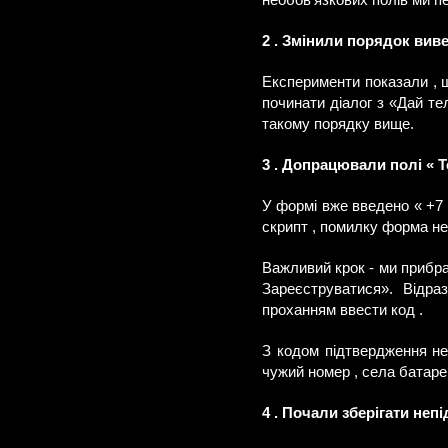
необов'язкових полів ми п
2 . Змінили порядок вив
Експерименти показали , щ
починати діалог з «Дай тел
такому порядку вище.
3 . Допрацювали полі « 
У формі вже введено « +7 »
скрипт , помилку форма не
Важливий крок - ми прибра
Зареєструватися». Відра
проханням ввести код .
З кодом підтвердження не
чужий номер , села батаре
4 . Почали зберігати неп