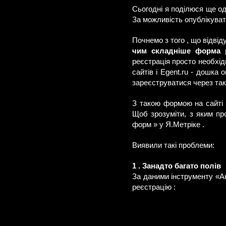
Сьогодні я поділюся ще од
За можливість опублікува
Почнемо з того , що відві
чим складніше форма ре
реєстрація просто необхідн
сайтів і Egent.ru - дошка
зареєструватися через так
З такою формою на сайті щ
Щоб зрозуміти, з яким пр
форм » у Я.Метріке .
Виявили такі проблеми:
1 . Занадто багато полів
За даними інструменту «Ан
реєстрацію :