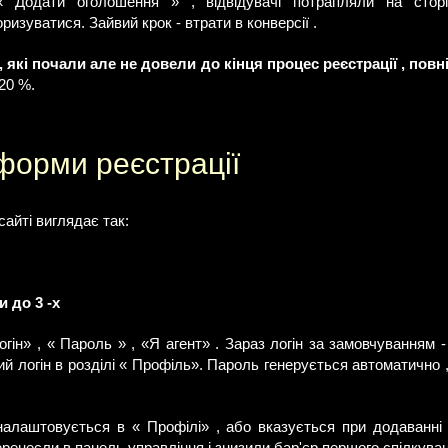
 Додати оголошення » , відвідувачі потрапляли на стор
ризуватися. Зайвий крок - втрати в конверсії .
 , які почали але не довели до кінця процес реєстрації , повн
20 %.
форми реєстрації
сайті виглядає так:
и до 3 -х
огін» , « Пароль » , «Я агент» . Зараз логін за замовчуванням 
ий логін в розділі « Профіль». Пароль генерується автоматично 
алаштовується в « Профілі» , або вказується при додаванні