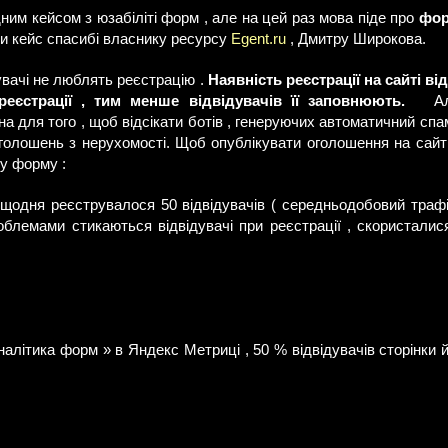
ним кейсом з юзабіліті форм , але на цей раз мова піде про
фор
ти кейс спасибі власнику ресурсу
Egent.ru
, Дмитру Широкова.
дувачі не люблять реєстрацію .
Наявність реєстрації на сайті від
єстрації , тим менше відвідувачів її заповнюють.
Ал
а для того , щоб відсікати ботів , генеруючих автоматичний спа
 оголошень з нерухомості. Щоб опублікувати оголошення на сайт
у форму :
одня реєструвалося 50 відвідувачів ( середньодобовий трафік 
облемами стикаються відвідувачі при реєстрації , скористалис
алітика форм » в Яндекс Метриці , 50 % відвідувачів сторінки 