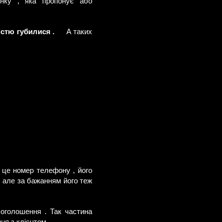
інку , яка пропонує або
істю губилися .
А таких
- це номер телефону , його
, але за бажанням його теж
 оголошення . Так частина