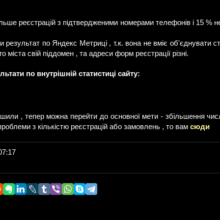
льше реєстрацій з підтвердженими номерами телефонів і 15 % не
 результат по Яндекс Метриці , т.к. вона не вміє об'єднувати ст
 міста свій піддомен , та адреси форм реєстрації різні.
ьтати по внутрішній статистиці сайту:
ьшили , тепер можна перейти до основної мети - збільшення чис
 проблеми з кількістю реєстрацій або замовлень , то вам
сюди
07:17