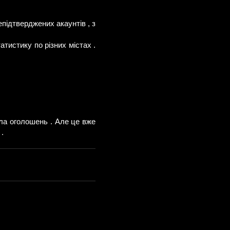
підтверджених акаунтів , з
атистику по різних містах .
ла оголошень . Але це вже
.