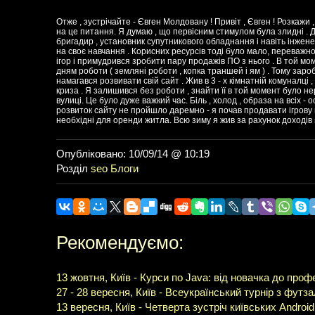
Отже , зустрічайте - Євген Молдовану ! Привіт , Євген ! Розкажи 
на це питання. Я думаю , що первісним стимулом була злидні . До
бригадир , установник супутникового обладнання і навіть інжене
на своє навчання . Корисних ресурсів тоді було мало, переважно ц
ігор і примудрився зробити пару продажів ПО з нього . В той мом
дням роботи ( земляні роботи , копка траншей і ям ) . Тому заро
намагався розвивати свій сайт . Жив в 3 - х кімнатній комуналці ,
криза . Я залишився без роботи , знайти її в той момент було н
вулиці. Це було дуже важкий час. Біль , холод , образа на всіх -
розвиток сайту не пройшло даремно - я почав продавати ігрову вал
необхідні для оренди житла. Всю зиму я жив за рахунок доходів з
Опубліковано: 10/09/14 @ 10:19
Розділ
seo
Блоги
Рекомендуємо:
13 жовтня, Київ - Курси по Java: від новачка до проф
27 - 28 вересня, Київ - Всеукраїнський турнір з фут
13 вересня, Київ - Четверта зустріч київських Androi