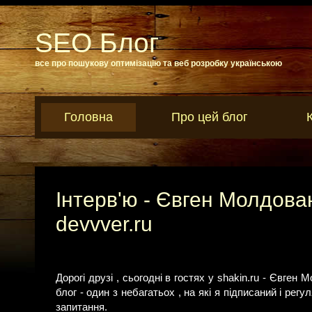
SEO Блог
все про пошукову оптимізацію та веб розробку українською
Головна
Про цей блог
Інтерв'ю - Євген Молдован
devvver.ru
Дорогі друзі , сьогодні в гостях у shakin.ru - Євген
блог - один з небагатьох , на які я підписаний і рег
запитання.