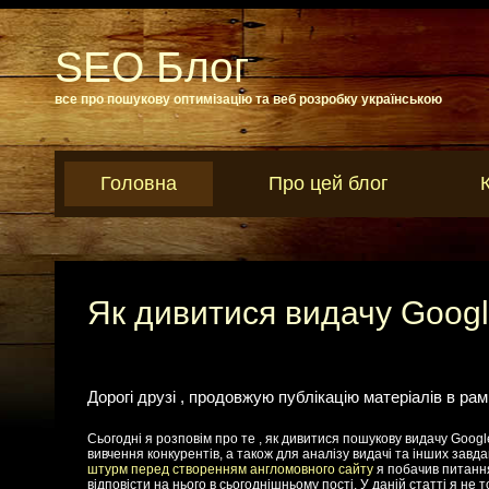
SEO Блог
все про пошукову оптимізацію та веб розробку українською
Головна
Про цей блог
Як дивитися видачу Googl
Дорогі друзі , продовжую публікацію матеріалів в ра
Сьогодні я розповім про те , як дивитися пошукову видачу Google
вивчення конкурентів, а також для аналізу видачі та інших зав
штурм перед створенням англомовного сайту
я побачив питання
відповісти на нього в сьогоднішньому пості. У даній статті я не 