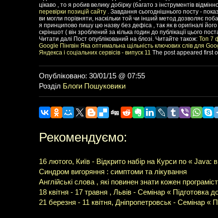
цікаво , то я робив велику добірку (багато з інструментів відмінн
перевірки позицій сайту
. Завдання сьогоднішнього посту - показ
ви могли порівняти, наскільки той чи інший метод дозволяє побач
я принципово пишу цю назву без дефіса , так як в оригіналі його
скріншот ( він зроблений за кілька годин до публікації цього поста
Читати далі Пост опублікований на блозі. Читайте також:
Топ 7 
Google Пінгвін
Яка оптимальна щільність ключових слів для Goo
Яндекса і соціальних сервісів - випуск 11
The post appeared first o
Опубліковано: 30/01/15 @ 07:55
Розділ
Блоги
Пошуковики
Рекомендуємо:
16 лютого, Київ - Відкрито набір на Курси по « Java:
Синдром вигоряння : симптоми та лікування
Англійські слова , які повинен знати кожен програміст
18 квітня - 17 травня , Львів - Семінар « Підготовка 
21 березня - 11 квітня, Дніпропетровськ - Семінар « 