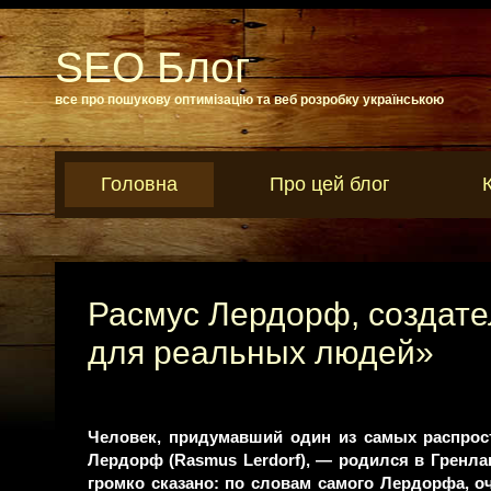
SEO Блог
все про пошукову оптимізацію та веб розробку українською
Головна
Про цей блог
Расмус Лердорф, создате
для реальных людей»
Человек, придумавший один из самых распрос
Лердорф (Rasmus Lerdorf), — родился в Гренл
громко сказано: по словам самого Лердорфа, 