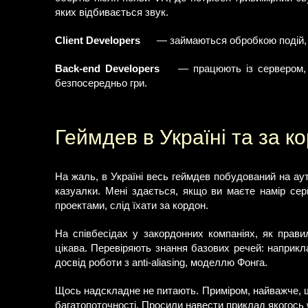
яких відбивається звук.
Client Developers
— займаються обробкою подій, 
Back-end Developers
— працюють із сервером, 
безпосередньо гри.
Геймдев в Україні та за к
На жаль, в Україні весь геймдев побудований на ау
казуалки. Мені здається, якщо ви маєте намір сер
проектами, слід їхати за кордон.
На співбесідах у закордонних компаніях, як прави
цікава. Перевіряють знання базових речей: наприкл
досвід роботи з anti-aliasing, моделлю Фонга.
Щось надскладне не питають. Приміром, найважче, що
багатопоточності. Просили навести приклад якогось w