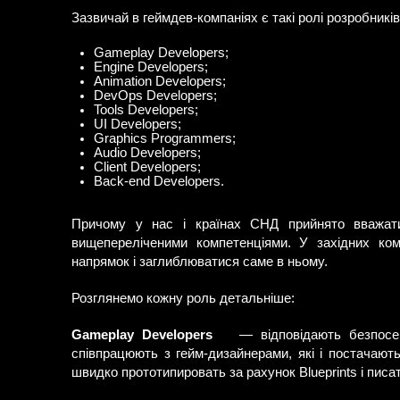
Зазвичай в геймдев-компаніях є такі ролі розробників
Gameplay Developers;
Engine Developers;
Animation Developers;
DevOps Developers;
Tools Developers;
UI Developers;
Graphics Programmers;
Audio Developers;
Client Developers;
Back-end Developers.
Причому у нас і країнах СНД прийнято вважати
вищепереліченими компетенціями. У західних ко
напрямок і заглиблюватися саме в ньому.
Розглянемо кожну роль детальніше:
Gameplay Developers
— відповідають безпосер
співпрацюють з гейм-дизайнерами, які і постачають
швидко прототипировать за рахунок Blueprints і писа