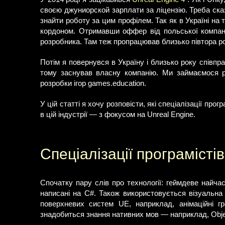
своєю джуниорской зарплати за ліцензію. Треба ска
знайти роботу за цим профілем. Так як в Україні на 
кордоном. Отримавши оффер від польської компані
розробника. Там теж пропрацював близько півтора рок
Потім я повернувся в Україну і близько року співпр
тому заснував власну компанію. Ми займаємося ро
розробки ігор games.education.
У цій статті я хочу розповісти, які спеціалізації пр
в цій індустрії — з фокусом на Unreal Engine.
Спеціалізації програмісті
Спочатку пару слів про технології: геймдеве найча
написані на C#. Також використовується візуальна
поверхневих систем UE, наприклад, анімаційні г
знадобиться знання нативних мов — наприклад, Objec