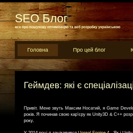
SEO Блог
все про пошукову оптимізацію та веб розробку українською
Головна
Про цей блог
Геймдев: які є спеціалізац
Привіт. Мене звуть Максим Носатий, я Game Develo
років. Я починав свою кар'єру як Unity3D & C++ розр
року.
У 2014 році я зацікавився
Unreal Engine 4
. Як і Unit