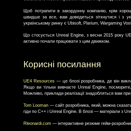
Щоб потрапити в закордонну компанію, крім хорошо
швидше за все, вам доведеться зіткнутися і з у
українському ринку є Ubisoft, Plarium, Wargaming Vost
Що стосується Unreal Engine, з весни 2015 року UE4
активно почали працювати з цим движком.
Корисні посилання
UE4 Resources
— це блозі розробника, де він викла
Якщо ви тільки вивчаєте Unreal Engine, посморите,
Можливо, приклади реалізації знадобляться вам при 
Tom Looman
— сайт розробника, який, можна сказати,
гіди по C++ і Unreal Engine. В блозі — матеріали з Un
Rleonardi.com
— інтерактивне резюме гейм-розробник