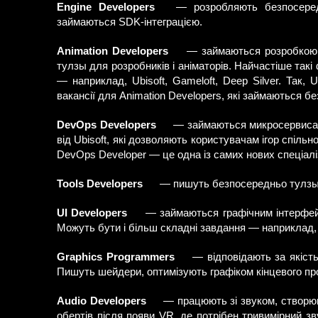
Engine Developers
— розробляють безпосередн
займаються SDK-інтеграцією.
Animation Developers
— займаються розробкою а
тулзы для розробників і аніматорів. Найчастіше такі
— наприклад, Ubisoft, Gameloft, Deep Silver. Так,
вакансії для Animation Developers, які займаються б
DevOps Developers
— займаються микросервисами,
від Ubisoft, які дозволяють користувачам ігор спільн
DevOps Developer — це одна із самих нових спеціалі
Tools Developers
— пишуть безпосередньо тулзы д
UI Developers
— займаються графічним інтерфейс
Можуть бути і більш складні завдання — наприклад, 
Graphics Programmers
— відповідають за якість
Пишуть шейдери, оптимізують графіком кінцевого пр
Audio Developers
— працюють зі звуком, створюют
обертів після появи VR, де потрібен тривимірний зв