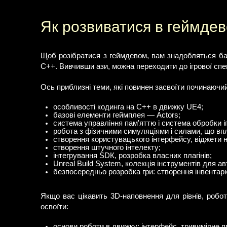
Як розвиватися в геймдев
Щоб розібратися з геймдевом, вам знадобляться баз
С++. Вивчивши ази, можна переходити до ігрової спе
Ось приблизні теми, які повинен засвоїти починаючий
особливості кодинга на С++ в движку UE4;
базові елементи геймплея — Actors;
система управління пам'яттю і система обробки іг
робота з фізичними симуляціями і силами, що вп
створення користувацького інтерфейсу, віджети 
створення штучного інтелекту;
інтегрування SDК, розробка власних плагінів;
Unreal Build System, колекція інструментів для а
безпосередньо розробка гри: створення інвентарю,
Якщо вас цікавить 3D-наповнення для рівнів, робот
освоїти:
основи роботи в движку: інтерфейс, тривимірне п