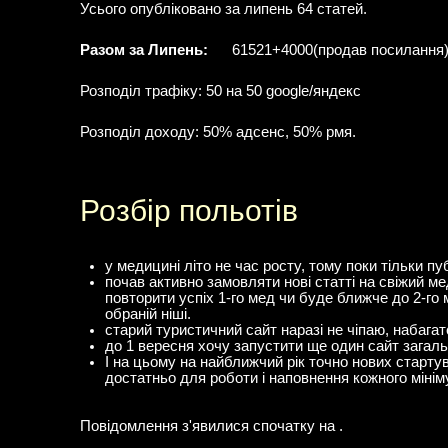
Усього опубліковано за липень 64 статей.
Разом за Липень:
61521+4000(продав посилання)
Розподіл трафіку: 50 на 50 google/яндекс
Розподіл доходу: 50% адсенс, 50% рмя.
Розбір польотів
у медицині літо не час росту, тому поки тільки пу
почав активно замовляти нові статті на свіжий мед
повторити успіх 1-го мед чи буде ближче до 2-го м
обраній ніші.
старий туристичний сайт наразі не чіпаю, набага
до 1 вересня хочу запустити ще один сайт загаль
І на цьому на найближчий рік точно нових стартув
достатньо для роботи і наповнення кожного мінім
Повідомлення з'явилися спочатку на .