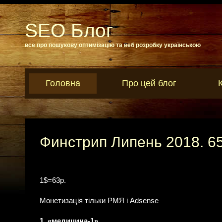
SEO Блог
все про пошукову оптимізацію та веб розробку українською
Головна
Про цей блог
Финстрип Липень 2018. 65
1$=63р.
Монетизація тільки РМЯ і Adsense
1. «медицина-1»