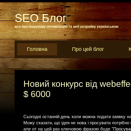
SEO Блог
все про пошукову оптимізацію та веб розробку українською
Головна
Про цей блог
Новий конкурс від webeff
$ 6000
Сьогодні останній день коли можна подати заявку н
Можу сказати, що ідея не нова і просувати потрібно 
але от на цей раз ключовою фразою буде "Просуван