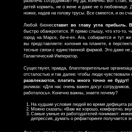
развлечь сотрудников? Ну да, конечно. Вот стоит, 
детей кормить, не о жене и даже не о любовнице. 
ножке, надев на голову трусы. Все смеются, и он сч
Любой бизнес
ставит во главу угла прибыль. Вс
быстро обанкротится. Я прямо слышу, что кто-то, ч
город на Марсе, бе-е-е». Ага, собирается и тут ж
вы представляете: колония на планете, в перспек
тесные связи с единственной фирмой. Это даже не 
Галактический Император.
Существуют, правда, благотворительные организац
отсталостью и так далее: чтобы люди чувствовали 
развлекаются, платить много точно не будут!
роликах: «Для нас очень важен досуг сотрудников
работалось». Конечно важны, знаете почему?
На худшие условия людей во время дефицита ра
Можно сказать: «Вам же хорошо, комфортно, вку
Самые умные из работодателей понимают: инжен
депрессия, думать о рефакторинге получается з