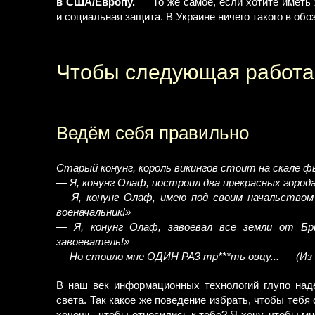
в США/Европу.
То же самое, если хотите иметь
и социальная защита. В Украине ничего такого в об
Чтобы следующая работа
Ведём себя правильно
Старый конунг, король викингов стоит на скале фь
— Я, конунг Олаф, построил два прекрасных горо
— Я, конунг Олаф, имею под своим начальство
военачальник!»
— Я, конунг Олаф, завоевал все земли от Б
завоеватель!»
— Но стоило мне ОДИН РАЗ тр***ть овцу...
(Из
В наш век информационных технологий глупо наде
света. Так какое же поведение избрать, чтобы тебя