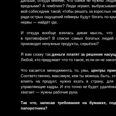
Дальше, откуда мнение, что банки не нужны людям
вредными? А гемблинг? Люди играют, выбрасывают и
мой собеседник такой, чтобы решать за взрослых лю
ради острых ощущений геймеры будут бегать по кры
нервы — найдёт где.
И откуда вообще взялась дикая мысль, что 
в противофазе? В списке самых богатых людей 
производит ненужные продукты, серьёзно?
Я вам скажу так:
деньги платят за решение насу
Любой, кто придумает что-то такое, если он не зак
Что касается менеджмента, то, увы,
центры прин
Соответственно, максимум, кем ты можешь быть, эт
влиять на продукт, нужно ехать в страну, для 
управляющие кадры. И это точно не будет удалёнка
хватает — нужны рабочие руки.
Так что, записав требования на бумажке, п
папоротника?