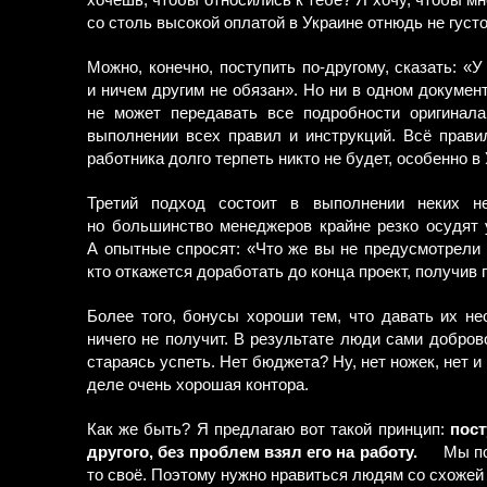
хочешь, чтобы относились к тебе? Я хочу, чтобы м
со столь высокой оплатой в Украине отнюдь не густо
Можно, конечно, поступить по-другому, сказать: «
и ничем другим не обязан». Но ни в одном докумен
не может передавать все подробности оригинала
выполнении всех правил и инструкций. Всё правил
работника долго терпеть никто не будет, особенно в
Третий подход состоит в выполнении неких не
но большинство менеджеров крайне резко осудят у
А опытные спросят: «Что же вы не предусмотрели
кто откажется доработать до конца проект, получив
Более того, бонусы хороши тем, что давать их н
ничего не получит. В результате люди сами добров
стараясь успеть. Нет бюджета? Ну, нет ножек, нет и 
деле очень хорошая контора.
Как же быть? Я предлагаю вот такой принцип:
пост
другого, без проблем взял его на работу.
Мы по
то своё. Поэтому нужно нравиться людям со схожей 