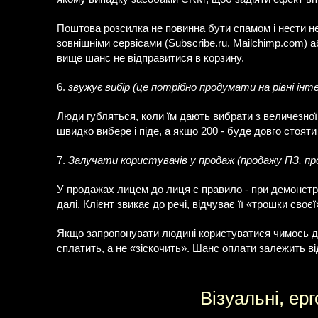
Поштова розсилка не повинна бути спамом і нести не
зовнішніми сервісами (Subscribe.ru, Mailchimp.com) 
вище шанс не відправитися в корзину.
6.
звужує вибір (це потрібно продумати на рівні інт
Люди губляться, коли їм дають вибрати з величезної 
швидко вибере і піде, а якщо 200 - буде довго стояти
7.
Залучати користувачів у продаж (продажу ПЗ, про
У продажах лицем до лиця є правило - при демонстрац
далі. Клієнт звикає до речі, відчуває її «трошки своєї
Якщо запропонувати людині користуватися чимось дея
сплатить, а не «зіскочить». Шанс оплати залежить ві
Візуальні, ер