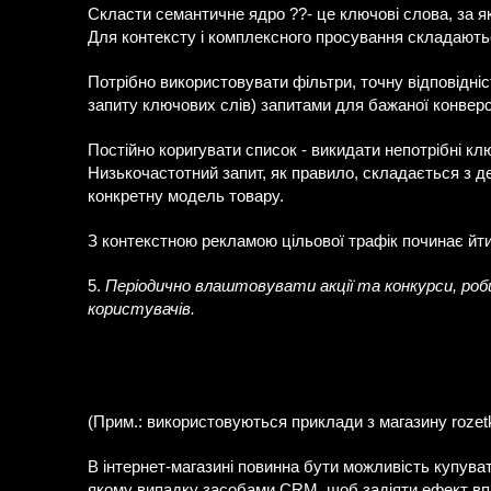
Скласти семантичне ядро ??- це ключові слова, за як
Для контексту і комплексного просування складаютьс
Потрібно використовувати фільтри, точну відповідніс
запиту ключових слів) запитами для бажаної конверсії
Постійно коригувати список - викидати непотрібні клю
Низькочастотний запит, як правило, складається з д
конкретну модель товару.
З контекстною рекламою цільової трафік починає йти 
5.
Періодично влаштовувати акції та конкурси, ро
користувачів.
(Прим.: використовуються приклади з магазину rozet
В інтернет-магазині повинна бути можливість купувати
якому випадку засобами CRM, щоб задіяти ефект вп