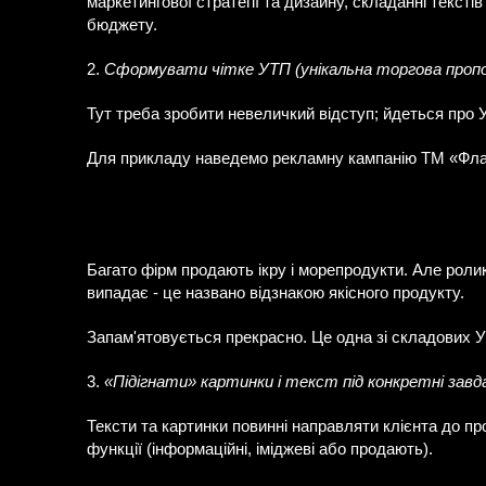
маркетингової стратегії та дизайну, складанні текстів 
бюджету.
2.
Сформувати чітке УТП (унікальна торгова пропо
Тут треба зробити невеличкий відступ; йдеться про У
Для прикладу наведемо рекламну кампанію ТМ «Фла
Багато фірм продають ікру і морепродукти. Але роли
випадає - це названо відзнакою якісного продукту.
Запам'ятовується прекрасно. Це одна зі складових УТ
3.
«Підігнати» картинки і текст під конкретні завд
Тексти та картинки повинні направляти клієнта до п
функції (інформаційні, іміджеві або продають).