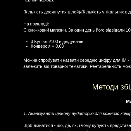
певний період):
(Кількість досягнутих цілей)/(Кількість унікальних ві
На прикладі:
Є книжковий магазин. За один день його відвідали 100
3 Купівля/100 відвідувачів
Конверсія = 0.03
Можна спробувати назвати середню цифру для ІМ - це
залежить від товарної тематики. Рентабельність може 
Методи збі
Ма
1. Аналізувати цільову аудиторію для кожного конк
Щоб дізнатися - що, де, як, і чому купують представ