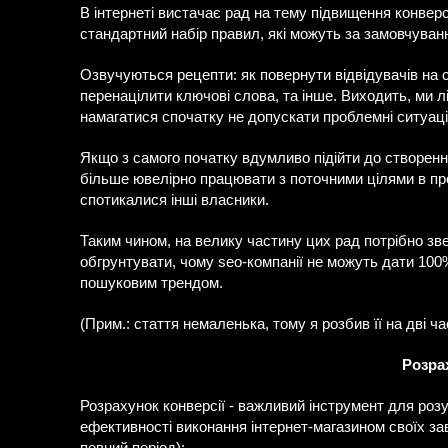
В інтернеті вистачає рад на тему підвищення конверс
стандартний набір правил, які можуть за замовчування
Озвучуються рецепти: як повернути відвідувачів на
перенацілити ключові слова, та інше. Виходить, ми л
намагатися спочатку не допускати проблемні ситуаці
Якщо з самого початку вдумливо підійти до створенн
більше ювелірно працювати з поточними цілями в прод
спотикалися інші власники.
Таким чином, на велику частину цих рад потрібно зве
обгрунтувати, чому seo-компанії не можуть дати 100%
пошуковим трендом.
(Прим.: стаття немаленька, тому я розбив її на дві ча
Розра
Розрахунок конверсії - важливий інструмент для розум
ефективності виконання інтернет-магазином своїх з