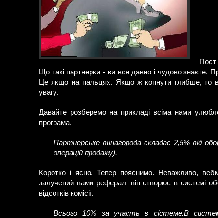
Пост 
Що такі партнерки - ви все давно і чудово знаєте. Пр
Це якщо на пальцях. Якщо ж копнути глибше, то ви
увагу.
Давайте розберемо на прикладі всіма нами улюбле
програма.
Партнерське винагорода складає 2,5% від обор
операцій продажу).
Коротко і ясно. Тепер пояснимо. Неважливо, вебм
залучений вами реферал, він створює в системі об
відсотків комісії.
Всього 10% за участь в сістеме.В системі