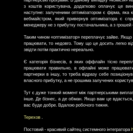
партнерські програми. В даному випадку »комісія» н
з коштів користувача, додатково оплачує це вин
наступне: залученими оптимізатором є фірма, яка 
вебмайстром, який привернув оптимізатора є спр
менеджеру не з прибутку постачальника, а з грошей 
Таким чином «оптимізатор» переплачує зайве. Якщо в
працювати, то недовго. Тому що це досить легко відк
звідти потім практично нереально.
Є категорія бізнесів, в яких оффлайн тісно пере
працювати правильно, в офлайні може працювати 
партнерки в іншу, то треба відразу себе позиціону
власного прибутку, а не грошима залучених користув
Тут є дуже тонкий момент між партнерськими виплатам
інше. Де бізнес, а де обман. Якщо вам це вдасться,
вас буде добре. Вдалою робочого тижня.
Терехов
.
Постовий - красивий сайтец системного інтегратора