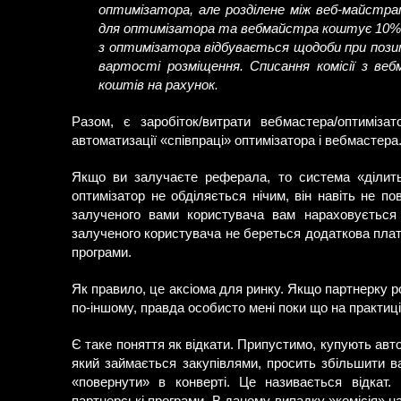
оптимізатора, але розділене між веб-майстра
для оптимізатора та вебмайстра коштує 10% ві
з оптимізатора відбувається щодоби при позити
вартості розміщення. Списання комісії з в
коштів на рахунок.
Разом, є заробіток/витрати вебмастера/оптиміза
автоматизації «співпраці» оптимізатора і вебмастера
Якщо ви залучаєте реферала, то система «ділить
оптимізатор не обділяється нічим, він навіть не по
залученого вами користувача вам нараховується 
залученого користувача не береться додаткова плат
програми.
Як правило, це аксіома для ринку. Якщо партнерку р
по-іншому, правда особисто мені поки що на практиці
Є таке поняття як відкати. Припустимо, купують авт
який займається закупівлями, просить збільшити ва
«повернути» в конверті. Це називається відкат