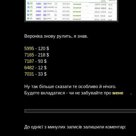
Вероніка знову рулить, я знав.
5995
- 120 $
7165
- 218 $
7187
- 93 $
6482
- 12 $
7031
- 33 $
Ну так більше сказати те особливо й нічого.
Будете вкладатися - чи не забувайте про
мене
.
До однієї з минулих записів залишили коментар: