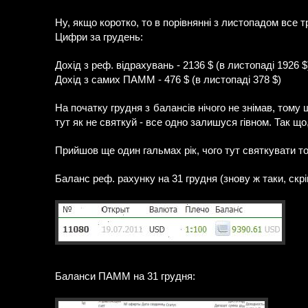
Ну, якщо коротко, то в порівнянні з листопадом все т
Цифри за грудень:
Дохід з реф. відрахувань - 2136 $ (в листопаді 1926 $
Дохід з самих ПАММ - 476 $ (в листопаді 378 $)
На початку грудня з балансів нічого не знімав, тому 
тут як не святкуй - все одно залишуся гівном. Так що,
Прийшов ще один гальмах рік, чого тут святкувати то
Баланс реф. рахунку на 31 грудня (знову ж таки, скр
Баланси ПАММ на 31 грудня: