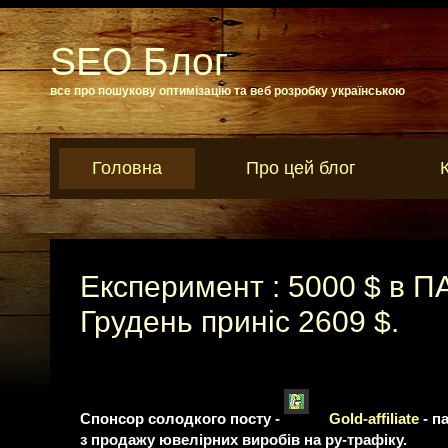
SEO Блог
все про пошукову оптимізацію та веб розробку українською
Головна
Про цей блог
Експеримент : 5000 $ в П
Грудень приніс 2609 $.
Спонсор солодкого посту -
Gold-affiliate
- п
з продажу ювелірних виробів на ру-трафіку.