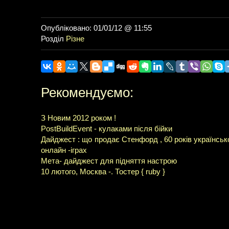
Опубліковано: 01/01/12 @ 11:55
Розділ
Різне
Рекомендуємо:
З Новим 2012 роком !
PostBuildEvent - кулаками після бійки
Дайджест : що продає Стенфорд , 60 років українсько
онлайн -іграх
Мета- дайджест для підняття настрою
10 лютого, Москва -. Тостер { ruby }