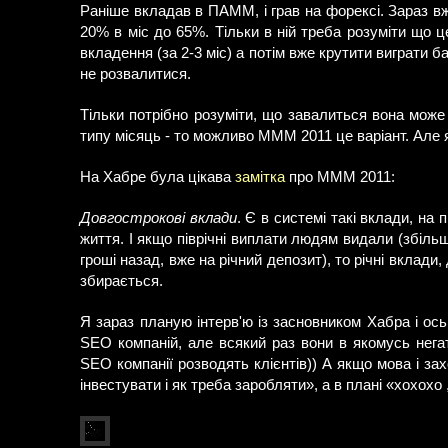
Раніше вкладав в ПАММ, і грав на форексі. Зараз вж
20% в міс до 65%. Тільки в ній треба розуміти що це
вкладення (за 2-3 міс) а потім вже крутити виграти 
не розвалитися.
Тільки потрібно розуміти, що завалиться вона мож
типу місяць - то можливо МММ 2011 це варіант. Але я
На Хабре була цікава
замітка
про МММ 2011:
Довгострокові вклади
. Є в системі такі вклади, на 
життя. І якщо піврічні виплати людям видали (збільш
гроші назад, вже на річний депозит), то річні вклади,
збирається.
Я зараз планую інтерв'ю із засновником Хабра і ос
SEO компаній, але всякий раз вони в якомусь негат
SEO компанії розводять клієнтів)) А якщо мова і зах
інвестувати і як треба заробляти», а в плані «хохохо