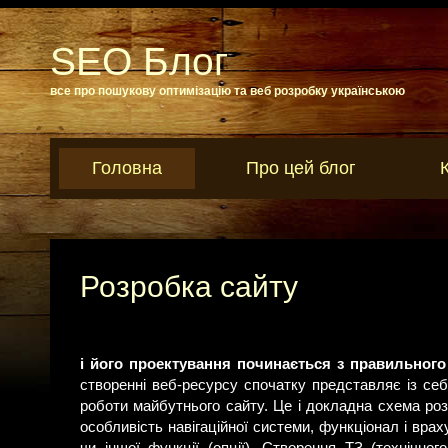
SEO Блог
все про пошукову оптимізацію та веб розробку українською
Головна
Про цей блог
Розробка сайту
і його проектування починається з правильного
створенні веб-ресурсу спочатку представляє із себ
роботи майбутнього сайту. Це і докладна схема роз
особливість навігаційної системи, функціонал і вра