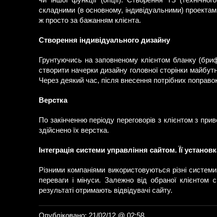
чи іншої функції (опції). Створення ТЗ (технічно
складними (в основному, індивідуальними) проектами
ж просто за бажанням клієнта.
Створення індивідуального дизайну
Грунтуючись на заповненому клієнтом бланку (брифі
створити начерки дизайну головної сторінки майбут
Через деякий час, після внесення потрібних поправок
Верстка
По закінченню періоду переговорів з клієнтом з при
здійснено їх верстка.
Інтеграція системи управління сайтом. Її установк
Різними компаніями використовуються різні системи у
переваги і мінуси. Залежно від обраної клієнтом 
результаті отримають відвідувачі сайту.
Опубліковано: 21/02/12 @ 02:58