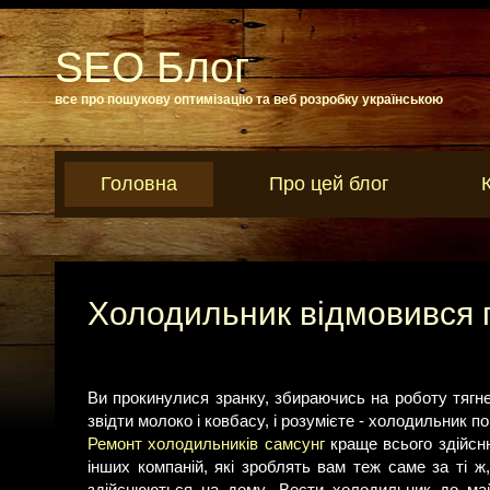
SEO Блог
все про пошукову оптимізацію та веб розробку українською
Головна
Про цей блог
Холодильник відмовився
Ви прокинулися зранку, збираючись на роботу тягн
звідти молоко і ковбасу, і розумієте - холодильник
Ремонт холодильників самсунг
краще всього здійсню
інших компаній, які зроблять вам теж саме за ті ж,