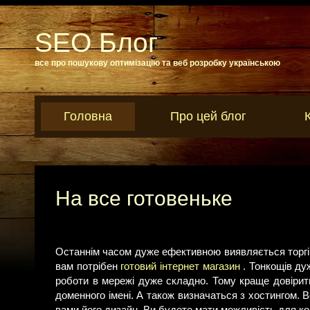
SEO Блог
все про пошукову оптимізацію та веб розробку українською
Головна
Про цей блог
На все готовеньке
Останнім часом дуже ефективною виявляється торгів
вам потрібен
готовий інтернет магазин
. Тонкощів дуж
роботи в мережі дуже складно. Тому краще довірит
доменного імені. А також визначаться з хостингом. В