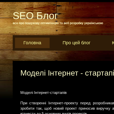
SEO Блог
все про пошукову оптимізацію та веб розробку українською
Головна
Про цей блог
Моделі Інтернет - стартап
Моделі Інтернет-стартапів
При створенні Інтернет-проекту перед розробника
зробити так, щоб новий проект приносив виручку аб
віднести до 5 основних видів проектів.