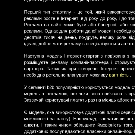
Перший тип стартапу - це той, який використовує
реклами росте в Інтернеті від року до року, і до т
Реклама на сайті може бути або банерної, або ко
реклами. Однак для роботи даної моделі необхідно 
десятків тисяч на день), по-друге, велику роль ві
ідеалі, добре мати рекламу в спеціалізуються агент
Наступна модель Інтернет-стартапів пов'язана з п
розміщуєте рекламу компанії-партнера і отримує
партнера. Також як при створенні Інтернет проек
необхідно ретельно планувати можливу
вагітність
.
У сегменті b2b популярністю користується модель ст
модель з рекламою, оскільки вона пов'язана з пр
Зазвичай користувачі платять раз на місяць абонент
Є модель, яка використовує додаткові платні сервіс
можливості за плату). Наприклад, заплативши вст
анкети, і таким чином збільшити ймовірність того
додаткових послуг вдаються власники онлайн-ігор.