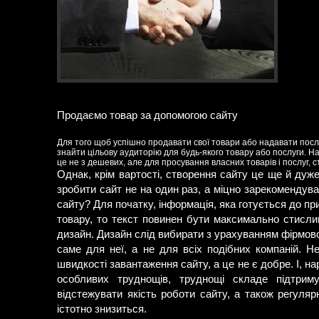
Продаємо товар за допомогою сайту
Для того щоб успішно продавати свої товари або надавати послу
знайти цільову аудиторію для будь-якого товару або послуги. 
це не з дешевих, але для просування власних товарів і послуг, 
Однак, крім вартості, створення сайту це ще й дуж
зробити сайт не на один раз, а міцно зарекомендув
сайту? Для початку, інформація, яка готується до пр
товару, то текст повинен бути максимально стислим
дизайн. Дизайн слід вибирати з урахуванням фірмово
саме для неї, а не для всіх подібних компаній. Н
швидкості завантаження сайту, а це не є добре. І, н
особливих труднощів, труднощі складе підтрим
відстежувати якість роботи сайту, а також регуля
істотно знизиться.