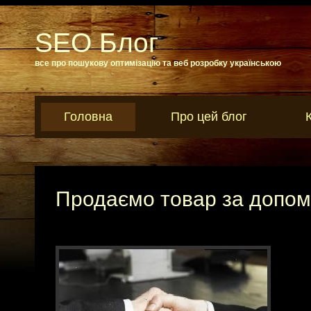
SEO Блог
все про пошукову оптимізацію та веб розробку українською
Головна
Про цей блог
Продаємо товар за допом