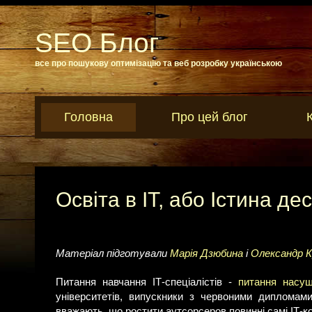
SEO Блог
все про пошукову оптимізацію та веб розробку українською
Головна
Про цей блог
Освіта в IT, або Істина де
Матеріал підготували
Марія Дзюбина
і
Олександр К
Питання навчання ІТ-спеціалістів -
питання насу
університетів, випускники з червоними дипломами
вважають, що ростити аутсорсеров повинні самі ІТ-ком