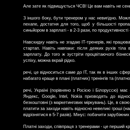
Але зате як підвищується ЧСВ! Це вам навіть не сеньй
З іншого боку, бути тренером у нас невигідно. Мож
пехапе, достатня для того, щоб у більшості пропа
синьйором в зарплаті - в 2-3 рази, по продуктивності 
Навскидку навіть не згадаю ІТ-тренерів, які працюва
стартап. Навіть навпаки: після деяких рухів тіла
зарплату. До того ж зустріти процвітаючого бізне
успіху, можна вкрай рідко.
речі, це відноситься саме до ІТ, так як в інших сфер
набагато краще в плані (платних) тренінгів та (платно
речі, Україні (порівняно з Росією і Білоруссю) має 
Яндекс, Google, Intel, Nokia призводять до віднос
безкоштовні (з маркетингових міркувань). Це, в свою 
платити за заходи навіть відносно невеликі гроші (нап
відрізнятися в 5-7 разів). Мінус: побачити зарубіжних
Платні заходи, співпраця з тренерами - це перший кро