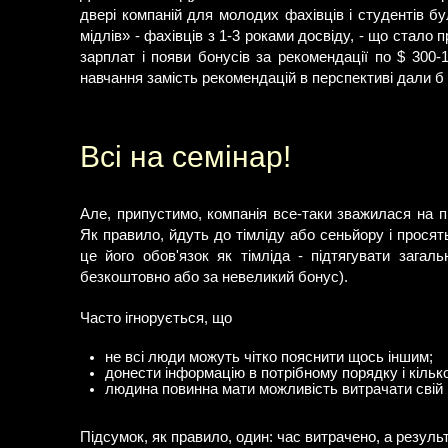
двері компаній для молодих фахівців і студентів бу
мідлів» - фахівців з 1-3 роками досвіду, - що стало
зарплат і появи бонусів за рекомендації по $ 300
навчання замість рекомендацій в перспективі дали б
Всі на семінар!
Але, припустимо, компанія все-таки зважилася на п
Як правило, йдуть до тімліду або сеньйору і просят
це його обов'язок як тімліда - підтягувати загал
безкоштовно або за невеликий бонус).
Часто ігнорується, що
не всі люди можуть чітко пояснити щось іншим;
донести інформацію в потрібному порядку і кількос
людина повинна мати можливість витрачати свій р
Підсумок, як правило, один: час витрачено, а результ