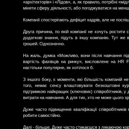
«архітекторів» і «Лідов», а, як правило, потрібні «м
міняти сферу діяльності, або погоджуватися на менш
Компанії спостерігають дефіцит кадрів, але не поспі
Друга причина, по якій компанії не хочуть ростити 
додаткові знання, підуть в іншу компанію. Тут же
грошей. Однозначно.
На жаль, думка «Можливо, вони після навчання під
вартість фахівців на ринку», висловлене на HR Fr
настільки популярне, як хотілося б.
З іншого боку, є моменти, які більшість компаній не
того, немає сенсу влаштовувати безкоштовні кур
підтримкою найкращих (ключових) співробітників, у
витрати на навчання. А для тих, хто не може цього зр
Дуже часто підвищення кваліфікації співробітникі
робити самостійно.
Далі - більше. Дуже часто стикаєшся з лякаючою коро