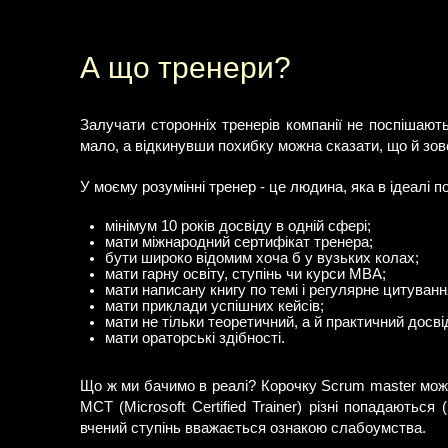
А що тренери?
Залучати сторонніх тренерів компанії не поспішають
мало, а відкинувши похибку можна сказати, що й зов
У моєму розумінні тренер - це людина, яка в ідеалі п
мінімум 10 років досвіду в одній сфері;
мати міжнародний сертифікат тренера;
бути широко відомим хоча б у вузьких колах;
мати гарну освіту, ступінь чи курси MBA;
мати написану книгу по темі і регулярне цитуванн
мати приклади успішних кейсів;
мати не тільки теоретичний, а й практичний досві
мати ораторські здібності.
Що ж ми бачимо в реалі? Корочку Scrum master може
MCT (Microsoft Certified Trainer) різні попадаютьс
вчений ступінь вважається ознакою слабоумства.