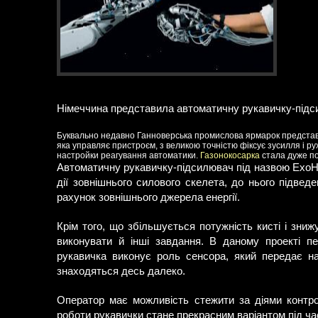
Німеччина представила автоматичну рукавичку-під
Буквально недавно Ганноверська промислова ярмарок представи
яка управляє пристроєм, з великою точністю фіксує зусилля і ру
настройки реагування автоматики.
Газонокосарка
стала дуже по
Автоматичну рукавичку-підсилювач під назвою ExoHa
дії зовнішнього силового скелета, до нього підвед
рахунок зовнішнього джерела енергії.
Крім того, що збільшується потужність кисті і зн
виконувати й інші завдання. В даному проекті п
рукавичка виконує роль сенсора, який передає н
знаходяться десь далеко.
Оператор має можливість стежити за діями контро
роботи рукавички стане прекрасним варіантом під ча