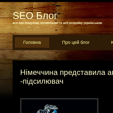
SEO Блог
все про пошукову оптимізацію та веб розробку українською
Головна
Про цей блог
Німеччина представила а
-підсилювач