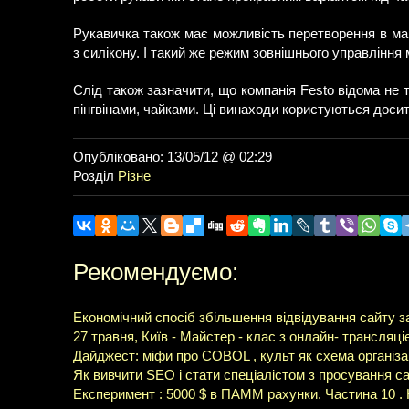
Рукавичка також має можливість перетворення в ман
з силікону. І такий же режим зовнішнього управління
Слід також зазначити, що компанія Festo відома не 
пінгвінами, чайками. Ці винаходи користуються доси
Опубліковано: 13/05/12 @ 02:29
Розділ
Різне
Рекомендуємо:
Економічний спосіб збільшення відвідування сайту 
27 травня, Київ - Майстер - клас з онлайн- трансляці
Дайджест: міфи про COBOL , культ як схема організаці
Як вивчити SEO і стати спеціалістом з просування са
Експеримент : 5000 $ в ПАММ рахунки. Частина 10 . К