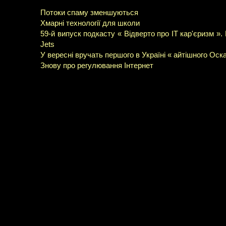
Потоки спаму зменшуються
Хмарні технології для школи
59-й випуск подкасту « Відверто про IT кар'єризм »
Jets
У вересні вручать першого в Україні « айтішного Оск
Знову про регулювання Інтернет