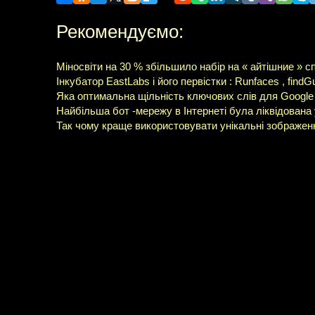
Рекомендуємо:
Міносвіти на 30 % збільшило набір на « айтішние » с
Інкубатор EastLabs і його первістки : Runfaces , findGur
Яка оптимальна щільність ключових слів для Google
Найбільша бот -мережу в Інтернеті була ліквідована
Так чому краще використовувати унікальні зображен