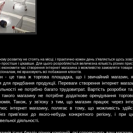
воєму розвитку не стоять на місці, і практично кожен день з'являється щось зо
простіше і цікавіше. Для цього розробляється величезна кількість різних прист
є економити час створення інтернет магазина з можливістю замовляти товари
оналам, які враховують всі побажання клієнтів.
ин - це така ж торгова площадка, що і звичайний магазин, 
 для придбання продукції. Переваги створення інтернет магаз
іяльності не потрібно багато трудовитрат. Вартість розробки т
 такого магазину не потрібне додаткове орендування торгово
омія. Також, у зв'язку з тим, що магазин працює через інт
люс інтернет магазину, полягає в тому, що можливість здій
без прив'язки до якого-небудь конкретного регіону, і при
вельної діяльності.
зинів існує безліч різних компаній, які спроектують ваш магазин