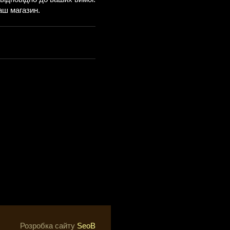
аш магазин.
Розробка сайту
SeoB