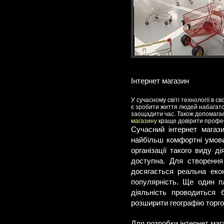
Інтернет магазин
У сучасному світі технології в с
є зробити життя людей набагато 
заощадити час. Також допомага
магазину
краще довірити професі
Сучасний інтернет магаз
найбільш комфортні умови
організації такого виду д
доступна. Для створення
досягається реальна екон
популярність. Ще один п
діяльність проводиться 
розширити географію торго
Для розробки інтернет мага