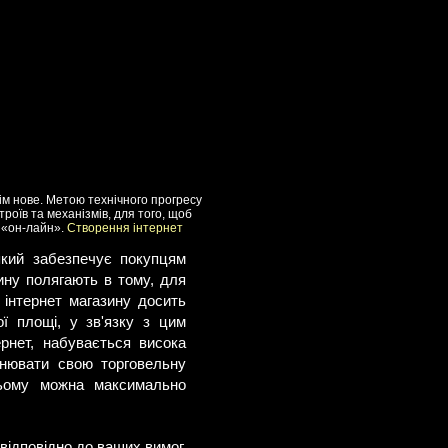
всім нове. Метою технічного прогресу
роїв та механізмів, для того, щоб
 «он-лайн».
Створення інтернет
який забезпечує покупцям
ину полягають в тому, для
а інтернет магазину досить
ї площі, у зв'язку з цим
ернет, набувається висока
снювати свою торговельну
 цьому можна максимально
 відповідно до ваших вимог.