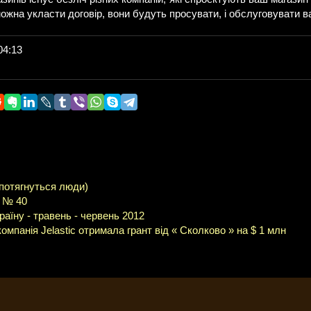
ожна укласти договір, вони будуть просувати, і обслуговувати в
04:13
 потягнуться люди)
й № 40
раїну - травень - червень 2012
мпанія Jelastic отримала грант від « Сколково » на $ 1 млн