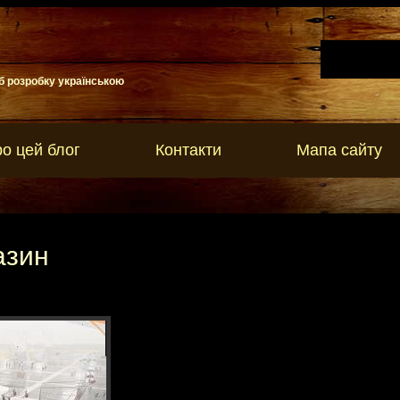
б розробку українською
о цей блог
Контакти
Мапа сайту
азин