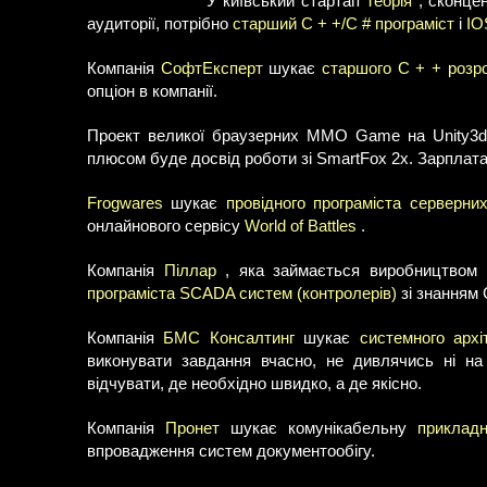
У київський стартап
Теорія
, сконцен
аудиторії, потрібно
старший C + +/C # програміст
і
IO
Компанія
СофтЕксперт
шукає
старшого C + + розр
опціон в компанії.
Проект великої браузерних MMO Game на Unity3
плюсом буде досвід роботи зі SmartFox 2x. Зарплата 
Frogwares
шукає
провідного програміста серверн
онлайнового сервісу
World of Battles
.
Компанія
Піллар
, яка займається виробництвом к
програміста SCADA систем (контролерів)
зі знанням 
Компанія
БМС Консалтинг
шукає
системного архі
виконувати завдання вчасно, не дивлячись ні на
відчувати, де необхідно швидко, а де якісно.
Компанія
Пронет
шукає комунікабельну
прикладн
впровадження систем документообігу.