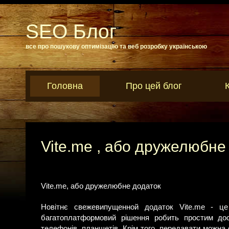
SEO Блог
все про пошукову оптимізацію та веб розробку українською
Головна
Про цей блог
Vite.me , або дружелюбне
Vite.me, або дружелюбне додаток
Новітнє свежевипущенной додаток Vite.me - ц
багатоплатформовий рішення робить простим дост
телефонів, планшетів. Крім того, передавати можна 