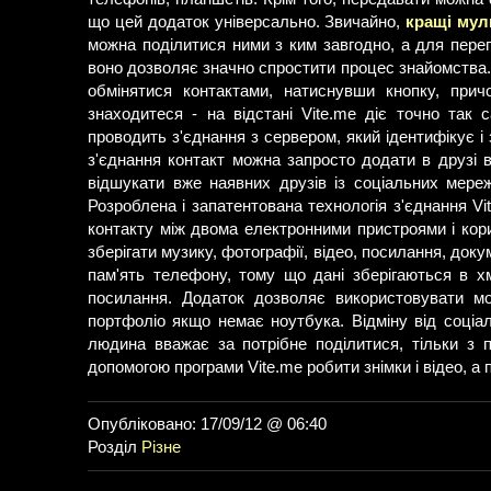
що цей додаток універсально. Звичайно,
кращі мул
можна поділитися ними з ким завгодно, а для перегл
воно дозволяє значно спростити процес знайомства. Н
обмінятися контактами, натиснувши кнопку, при
знаходитеся - на відстані Vite.me діє точно так 
проводить з'єднання з сервером, який ідентифікує і 
з'єднання контакт можна запросто додати в друзі 
відшукати вже наявних друзів із соціальних мереж
Розроблена і запатентована технологія з'єднання 
контакту між двома електронними пристроями і кор
зберігати музику, фотографії, відео, посилання, док
пам'ять телефону, тому що дані зберігаються в х
посилання. Додаток дозволяє використовувати мо
портфоліо якщо немає ноутбука. Відміну від соціа
людина вважає за потрібне поділитися, тільки з 
допомогою програми Vite.me робити знімки і відео, а 
Опубліковано: 17/09/12 @ 06:40
Розділ
Різне