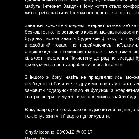
мабуть, Інтернет. Завдяки йому життя стало комфортн
житті треба платити. І в кожного блага є зворотна ст
Завдяки всесвітній мережі Інтернет можна зв'яза
безкоштовно, не встаючи з крісла, можна поговорити
будинку, можна знайти будь-який фільм, чи гру, а
вподобаний товар, не переймаючись поїздками
енциклопедією і новинний газетою в мультимедійн
кількості населення Пакистану до рад по висадці б
цього, можна навіть заробляти через Інтернет.
З іншого ж боку, навіть не придивляючись, можн
необхідності бачитися з друзями, навіть у свята, 
замовити подарунок прямо на будинок, з Інтернет-маг
театри, опери чи музеї - в мережі можна знайти будь-
Втім, навряд чи хтось захоче відмовитися від подібн
теж існує життя, і її варто підтримувати.
Опубліковано: 23/09/12 @ 03:17
Розділ
Різне