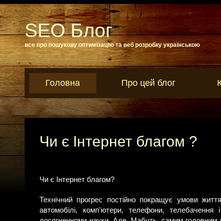
SEO Блог
все про пошукову оптимізацію та веб розробку українською
Головна
Про цей блог
Чи є Інтернет благом ?
Чи є Інтернет благом?
Технічний прогрес постійно покращує умови життя
автомобілі, комп'ютери, телефони, телебачення
досягненнями науки. Але. Мабуть, самим головним в