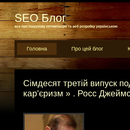
SEO Блог
все про пошукову оптимізацію та веб розробку українською
Головна
Про цей блог
Сімдесят третій випуск по
кар'єризм » . Росс Джеймс