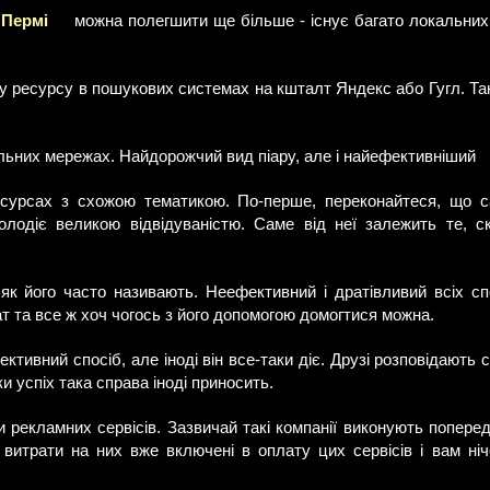
 Пермі
можна полегшити ще більше - існує багато локальних 
у ресурсу в пошукових системах на кшталт Яндекс або Гугл. Та
льних мережах. Найдорожчий вид піару, але і найефективніший
сурсах з схожою тематикою. По-перше, переконайтеся, що с
лодіє великою відвідуваністю. Саме від неї залежить те, с
 як його часто називають. Неефективний і дратівливий всіх спо
т та все ж хоч чогось з його допомогою домогтися можна.
тивний спосіб, але іноді він все-таки діє. Друзі розповідають с
аки успіх така справа іноді приносить.
 рекламних сервісів. Зазвичай такі компанії виконують поперед
витрати на них вже включені в оплату цих сервісів і вам ні