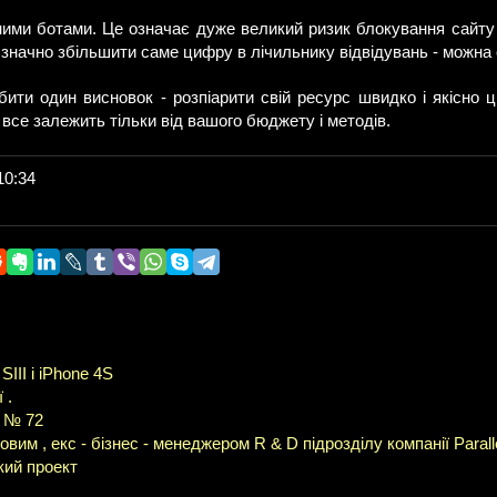
ними ботами. Це означає дуже великий ризик блокування сайту
е значно збільшити саме цифру в лічильнику відвідувань - можна
бити один висновок - розпіарити свій ресурс швидко і якісно ц
 все залежить тільки від вашого бюджету і методів.
10:34
III і iPhone 4S
 .
й № 72
им , екс - бізнес - менеджером R & D підрозділу компанії Parall
кий проект