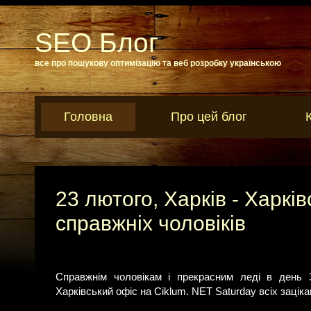
SEO Блог
все про пошукову оптимізацію та веб розробку українською
Головна
Про цей блог
23 лютого, Харків - Харкі
справжніх чоловіків
Справжнім чоловікам і прекрасним леді в день 
Харківський офіс на Ciklum. NET Saturday всіх заціка