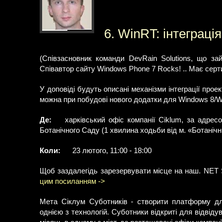
6. WinRT: інтеграці
(Співзасновник команди DevRain Solutions, що з
Співавтор сайту Windows Phone 7 Rocks! .. Має серт
У доповіді будуть описані механізми інтеграції проек
можна при побудові нового додатки для Windows 8/WP
Де:
харківський офіс компанії Ciklum, за адрес
Ботанічного Саду (1 хвилина ходьби від м. «Ботанічн
Коли:
23 лютого, 11:00 - 18:00
Щоб заздалегідь зарезервувати місце на наш. NET 
цим посиланням ->
Мета Сіклум Суботників - створити платформу для
однією з технологій. Суботники відкриті для відвід