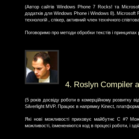
(Автор сайтів Windows Phone 7 Rocks! та Microsof
додатків для Windows Phone і Windows 8). Microsoft Re
технологій , спікер, активний член технічного співтов
Поговоримо про методи обробки текстів і принципах ро
4. Roslyn Compiler 
(5 років досвіду роботи в комерційному розвитку ві
Silverlight MVP. Працює в напрямку Kinect, платформ
Які нові можливості приховує майбутнє C #? Мо
можливості, ізмененяются код в процесі роботи, і зді