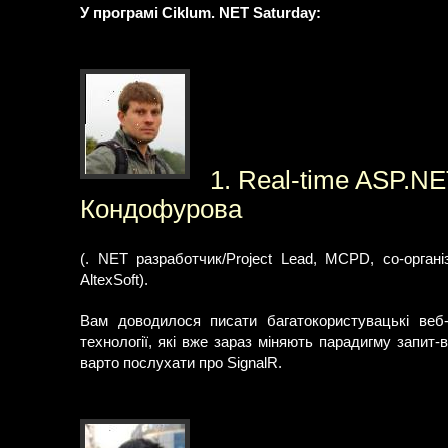
У програмі Ciklum. NET Saturday:
1. Real-time ASP.NE
Кондофурова
(. NET разработчик/Project Lead, MCPD, со-органі
AltexSoft).
Вам доводилося писати багатокористувацькі веб
технології, які вже зараз міняють парадигму запит-
варто послухати про SignalR.