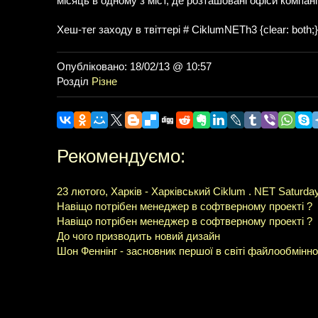
місяць в одному з міст, де розташовані офіси компані
Хеш-тег заходу в твіттері # CiklumNETh3 {clear: both;}
Опубліковано: 18/02/13 @ 10:57
Розділ
Різне
Рекомендуємо:
23 лютого, Харків - Харківський Ciklum . NET Saturda
Навіщо потрібен менеджер в софтверному проекті ?
Навіщо потрібен менеджер в софтверному проекті ?
До чого призводить новий дизайн
Шон Феннінг - засновник першої в світі файлообмінно