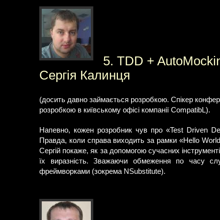
5. TDD + AutoMockin
Сергія Калинця
(досить давно займається розробкою. Спікер конфере
розробкою в київському офісі компанії CompatibL).
Напевно, кожен розробник чув про «Test Driven Dev
Правда, коли справа виходить за рамки «Hello World»
Сергій покаже, як за допомогою сучасних інструменті
їх виразність. Зважаючи обмеження по часу с
фреймворками (зокрема NSubstitute).