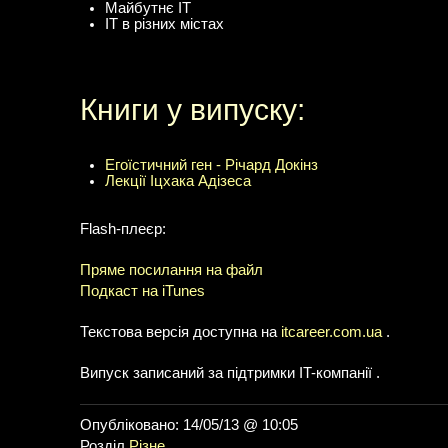
Майбутнє IT
IT в різних містах
Книги у випуску:
Егоїстичний ген - Річард Докінз
Лекції Іцхака Адізеса
Flash-плеєр:
Пряме посилання на файл
Подкаст на iTunes
Текстова версія доступна на
itcareer.com.ua
.
Випуск записаний за підтримки IT-компанії .
Опубліковано: 14/05/13 @ 10:05
Розділ
Різне