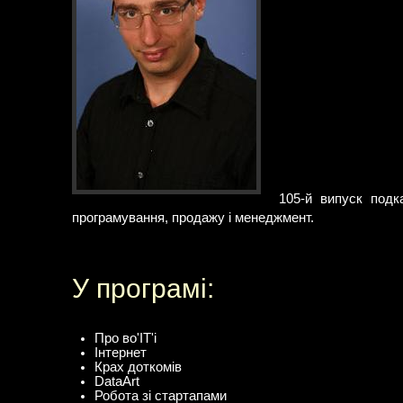
105-й випуск подк
програмування, продажу і менеджмент.
У програмі:
Про во'IT'і
Інтернет
Крах доткомів
DataArt
Робота зі стартапами