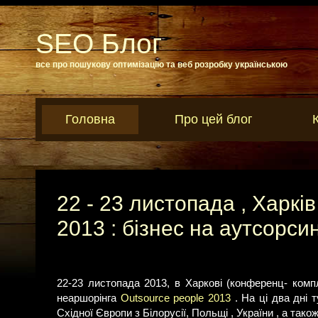
SEO Блог
все про пошукову оптимізацію та веб розробку українською
Головна
Про цей блог
22 - 23 листопада , Харкі
2013 : бізнес на аутсорси
22-23 листопада 2013, в Харкові (конференц- комп
неаршорінга
Outsource people 2013
. На ці два дні
Східної Європи з Білорусії, Польщі , України , а так