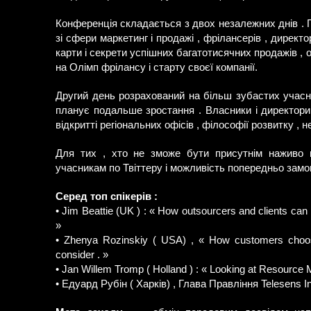
Конференція складається з двох незалежних днів . 
зі сфери маркетинг і продажі , фрілансерів , директо
карти і секрети успішних багатотисячних продажів ,
на Олімп фрілансу і старту своєї компанії.
Другий день розрахований на більш зубастих учасник
планує подальше зростання . Власники і директори 
відкритті регіональних офісів , філософії розвитку , 
Для тих , хто не зможе бути присутнім наживо 
учасникам по Твіттеру і можливість попередньо замов
Серед топ спікерів :
• Jim Beattie (UK ) : « How outsourcers and clients can hi
»
• Zhenya Rozinskiy ( USA) , « How customers choose
consider . »
• Jan Willem Tromp ( Holland ) : « Looking at Resource
• Едуард Рубін ( Харків) , Глава Правління Telesens Int