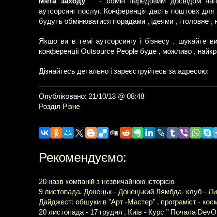
Мета заходу
- обмін передовим досвідом напр
аутсорсинг послуг. Конференція дасть поштовх для са
будуть обмінюватися порадами , ідеями , і головне 
Якщо ви в темі аутсорсингу і бізнесу , шукайте ви
конференції Outsource People буде , можливо , найкр
Дізнайтесь детально і зареєструйтесь за адресою:
Опубліковано: 21/10/13 @ 08:48
Розділ
Різне
Рекомендуємо:
20 назв компаній з незвичайною історією
9 листопада, Донецьк - Донецький Лямбда- клуб - Ли
Дайджест: обшуки в "Арт -Мастер" , програміст - кос
20 листопада - 17 грудня , Київ - Курс " Почала Dev