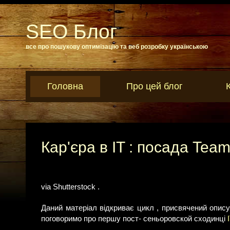
SEO Блог
все про пошукову оптимізацію та веб розробку українською
Головна
Про цей блог
Кар'єра в IT : посада Tea
via Shutterstock .
Даний матеріал відкриває цикл , присвячений опису
поговоримо про першу пост- сеньоровской сходинці