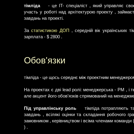
тімліда
- це IT- спеціаліст , який управляє св
участь у роботі над архітектурою проекту , займа
завдань на проекті.
За
статистикою ДОП
, середній вік українських ті
зарплата - $ 2800 .
Обов'язки
тімліда - це щось середнє між проектним менеджером
На проектах є дві lead ролі: менеджерська - PM , і т
але акцент його обов'язків спрямований на менеджмент
Під управлінську роль
тімліда потрапляють та
завдань , всілякі оцінки та складання робочого гра
замовником , керівництвом і всіма членами команди 
) .