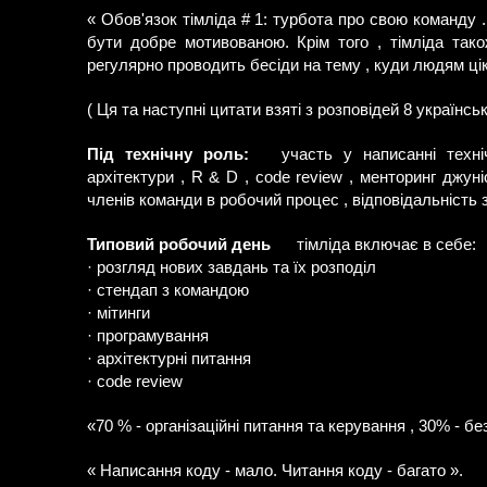
« Обов'язок тімліда # 1: турбота про свою команду
бути добре мотивованою. Крім того , тімліда тако
регулярно проводить бесіди на тему , куди людям цік
( Ця та наступні цитати взяті з розповідей 8 українсь
Під технічну роль:
участь у написанні техніч
архітектури , R & D , code review , менторинг джун
членів команди в робочий процес , відповідальність 
Типовий робочий день
тімліда включає в себе:
· розгляд нових завдань та їх розподіл
· стендап з командою
· мітинги
· програмування
· архітектурні питання
· code review
«70 % - організаційні питання та керування , 30% - б
« Написання коду - мало. Читання коду - багато ».