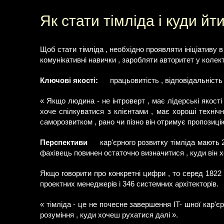
Як стати тімліда і куди йт
Щоб стати тімліда , необхідно проявляти ініціативу в
комунікативні навички , заробляти авторитет у колект
Ключові якості:
працьовитість , відповідальність 
« Якщо людина - не інтроверт , має лідерські якості
хоче спілкуватися з клієнтами , має хороші технічн
саморозвитком , рано чи пізно він отримує пропозицію 
Перспективи
кар'єрного розвитку тімліда мають 2
фахівець повинен остаточно визначитися , куди він х
Якщо говорити про конкретні цифри , то серед 1822 
проектних менеджерів і 346 системних архітекторів.
« тімліда - це не почесне завершення IT- шної кар'єр
розуміння , куди хочеш рухатися далі ».