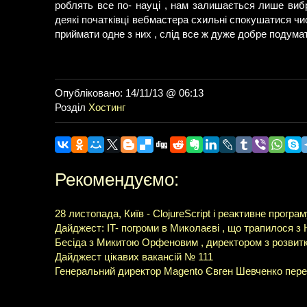
роблять все по- науці , нам залишається лише виб
деякі початківці вебмастера схильні спокушатися чи
приймати одне з них , слід все ж дуже добре подумат
Опубліковано: 14/11/13 @ 06:13
Розділ
Хостинг
Рекомендуємо:
28 листопада, Київ - ClojureScript і реактивне програ
Дайджест: IT- погроми в Миколаєві , що трапилося з 
Бесіда з Микитою Орфеновим , директором з розвит
Дайджест цікавих вакансій № 111
Генеральний директор Magento Євген Шевченко пере