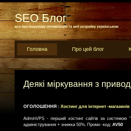
SEO Блог
все про пошукову оптимізацію та веб розробку українською
Головна
Про цей блог
Деякі міркування з привод
ОГОЛОШЕННЯ :
Хостинг для інтернет -магазинів
AdminVPS - перший хостинг сайтів за системою "
адміністрування + знижка 50%. Промо -код:
AV50