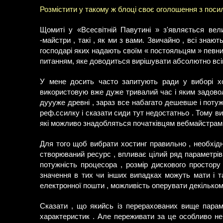
Розмістити у такому ж блоці своє оголошення з пос
Щомиті у «Всесвітній Павутині » з'являється вели
-майстри , такі , як ми з вами. Звичайно , всі знаю
господарі яких надають своїм « постояльцям » певний
питанням, яке доводиться вирішувати абсолютно всім 
У мене досить часто запитують ради у виборі х
використовую вже дуже тривалий час і яким задов
дуууже древні , зараз все набагато дешевше і потужн
реф.ссилку і сказати сиди тут недостатньо . Тому ви
які можливо знадобляться початківцям вебмайстрам 
Для того щоб вибрати хостинг правильно , необхідн
створюваний ресурс , впливає цілий ряд параметрів 
потужність процесора , розмір дискового простору
значення в тих чи інших випадках можуть мати і та
електронної пошти , можливість оперувати декілько
Сказати , що якийсь із перерахованих вище параме
характеристик . Але переживати за це особливо не 