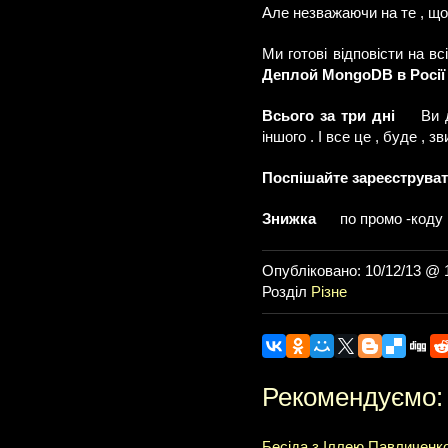
Але незважаючи на те , що
Ми готові відповісти на в
Деплой MongoDB в Росії
Всього за три дні
Ви д
іншого . І все це , буде ,
Поспішайте зареєструват
Знижка
по промо -код
Опубліковано: 10/12/13 @ 
Розділ
Різне
Рекомендуємо:
Бесіда з Іллею Павличенко 