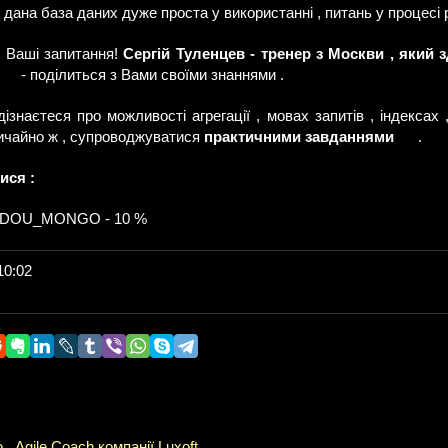
 дана база даних дуже проста у використанні , питань у процесі
сі Ваші запитання!
Сергій Туленцев - тренер з Москви , який
- поділиться з Вами своїми знаннями .
ізнаєтеся про можливості агрегації , мовах запитів , індексах 
 звичайно ж , супроводжуватися
практичними завданнями
.
ися :
у DOU_MONGO - 10 %
10:02
, Agile Coach компанії Luxoft