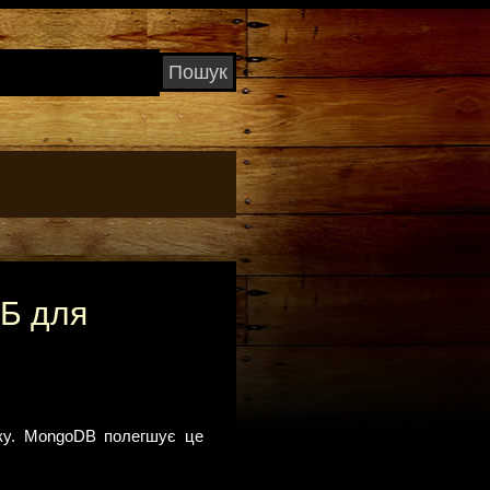
ДБ для
тку. MongoDB полегшує це