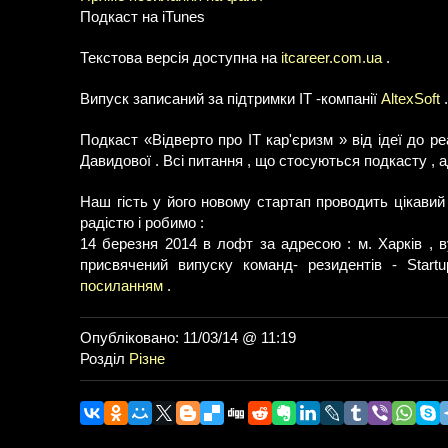
Подкаст на iTunes
Текстова версія доступна на
itcareer.com.ua
.
Випуск записаний за підтримки IT -компанії
AltexSoft
.
Подкаст «Відверто про IT кар'єризм » від ідеї до р
Давидової . Всі питання , що стосуються подкасту ,
Наш гість у його новому стартап проводить цікавий 
радістю і робимо :
14 березня 2014 в лофт за адресою : м. Харків , в
присвячений випуску команд- резидентів - Star
посиланням
.
Опубліковано: 11/03/14 @ 11:19
Розділ
Різне