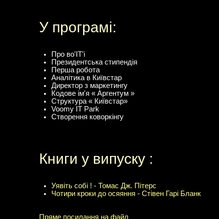
У програмі:
Про во'IT'і
Президентська стипендія
Перша робота
Аналітика в Київстар
Директор з маркетингу
Кодове ім'я « Аргентум »
Структура « Київстар»
Voomy IT Park
Створення коворкінгу
Книги у випуску :
Уявіть собі ! - Томас Дж. Пітерс
Чотири кроки до осяяння - Стівен Гарі Бланк
Пряме посилання на файл