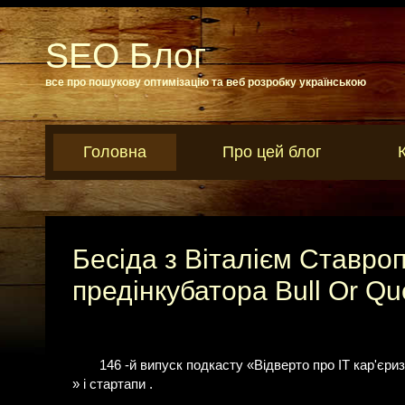
SEO Блог
все про пошукову оптимізацію та веб розробку українською
Головна
Про цей блог
Бесіда з Віталієм Ставро
предінкубатора Bull Or Qu
146 -й випуск подкасту «Відверто про IT кар'єриз
» і стартапи .