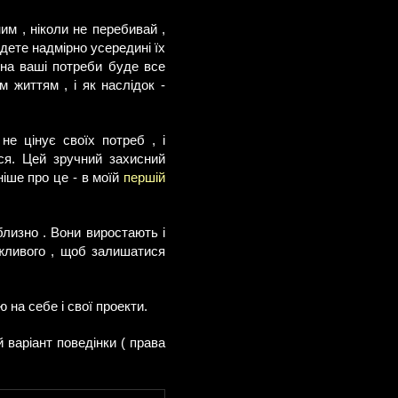
м , ніколи не перебивай ,
удете надмірно усередині їх
 на ваші потреби буде все
 життям , і як наслідок -
не цінує своїх потреб , і
ься. Цей зручний захисний
іше про це - в моїй
першій
близно . Вони виростають і
ажливого , щоб залишатися
 на себе і свої проекти.
й варіант поведінки ( права