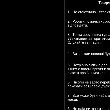
Тради
1 . Це егоїстично - став
2 . Робити помилки - со
відповідати.
3 . Точка зору інших гід
??визнаним авторитетом.
Слухайте і вчіться .
4 . Ви завжди повинні бути
5 . Потрібно вміти підла
інших є вагомі причини чи
питати про їхні мотиви - 
6 . Ніколи не варто пере
показати всім свою дуріс
7 . Все може бути набага
маєш.
8 . Не слід витрачати до