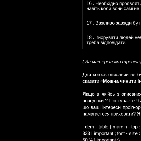
16 . Необхідно проявляти
навіть коли вони самі не
17 . Важливо завжди бут
18 . Ігнорувати людей н
треба відповідати.
( За матеріалами тренінгу 
Для когось описаний не б
сказати
«Можна чинити і
Якщо в якійсь з описаних
поведінки ? Поступаєте Ч
що ваші інтереси проігнор
намагаєтеся приховати? Як
. dem - table { margin - top : 
333 ! important ; font - size 
50 % ! important ;}