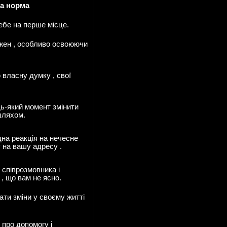
а норма
себе на перше місце.
жен , особливо освоюючи
 власну думку , свої
дь-який момент змінити
 шляхом.
дна реакція на нечесне
 на вашу адресу .
 співрозмовника і
 , що вам не ясно.
ати зміни у своєму житті
 про допомогу і