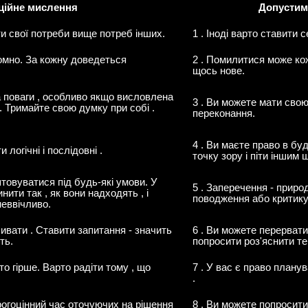
ційне мислення
Допустим
ити свої потреби вище потреб інших.
1 . Іноді варто ставити 
ромно. За кожну доведеться
2 . Помилитися може ко
щось нове.
на поваги , особливо якщо висловлена
3 . Ви можете мати свою
 Тримайте свою думку при собі .
переконання.
4 . Ви маєте право в бу
 логічні і послідовні .
точку зору і піти іншим
штовуватися під будь-які умови. У
5 . Заперечення - приро
нити так , як вони надходять , і
поводження або критику
неввічливо.
бивати . Ставити запитання - значить
6 . Ви можете перервати
ть.
попросити роз'яснити те
то гірше. Варто радіти тому , що
7 . У вас є право планув
.
рогоцінний час оточуючих на рішення
8 . Ви можете попросити