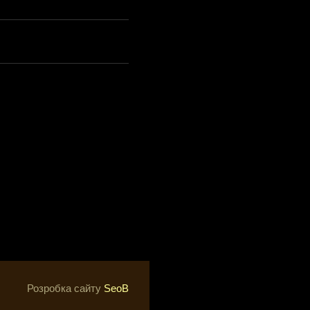
Розробка сайту
SeoB