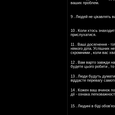
ваших проблем.
9 . Людей не цікавлять в
10 . Коли хтось знаходит
прислухатися.
11 . Ваші досягнення - т
ніякого діла. Успішних н
скромними , коли вас хв
12 . Вам варто завжди н
будете цього робити , то
13 . Люди будуть думати
віддасте перевагу самотн
14 . Кожен ваш вчинок п
дії - ознака легковажност
15 . Людині в біді обов'я