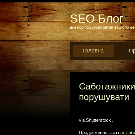
SEO Блог
все про пошукову оптимізацію та ве
Головна
Пр
Саботажники 
порушувати
via Shutterstock .
Продовження статті
« Саб