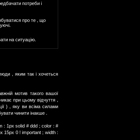
ередбачати потреби і
рбуватися про те , що
уючі.
вати на ситуацію.
юди , яким так і хочеться
авжній мотив такого вашої
икає при цьому відчуття ,
ії ) , яку ви всіма силами
увати чинити інакше .
om : 1px solid # ddd ; color : #
px 15px 0 ! important ; width :