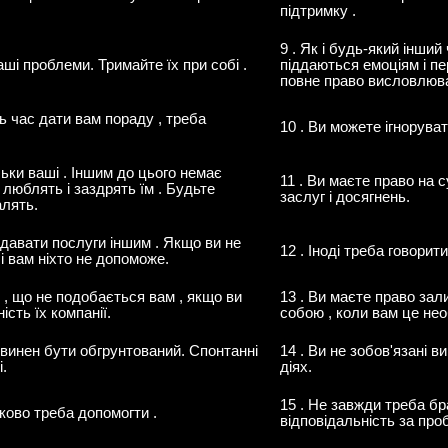
підтримку .
9 . Як і будь-який інший
аші проблеми. Тримайте їх при собі .
піддаються емоціям і пе
повне право висловлюва
ь час дати вам пораду , треба
10 . Ви можете ігноруват
ільки ваші . Іншим до цього немає
11 . Ви маєте право на 
е люблять і заздрять їм . Будьте
заслуг і досягнень.
алять.
адавати послуги іншим . Якщо ви не
12 . Іноді треба говорити
 і вам ніхто не допоможе.
 , що не подобається вам , якщо ви
13 . Ви маєте право зал
ість їх компанії.
собою , коли вам це нео
овинен бути обгрунтований. Спонтанні
14 . Ви не зобов'язані 
і.
діях.
15 . Не завжди треба бр
зково треба допомогти .
відповідальність за про