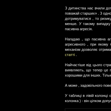
З дитинства нас вчили до
поважай старших» . З одног
дотримуватися , то ризик
менше. У такому випадку 
пасивна агресія.
Нагадаю , що пасивна агр
агресивного , при якому 
механізм дозволяє отрима
статті
.
Найчастіше від цього стра
виявляють, що тепер це г
хорошими для інших. Тільки
А може , задовільного пове
У таблиці в лівій колонці 
колонка ) - він цілком доп