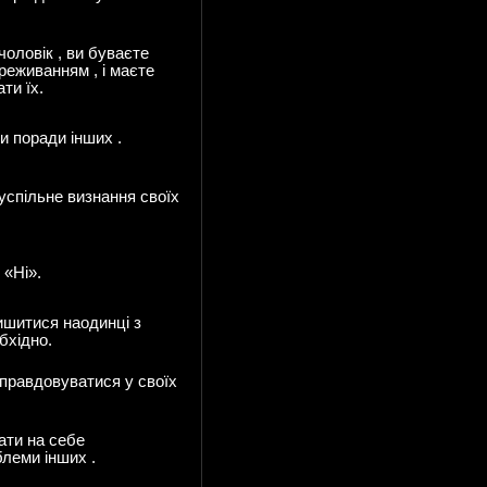
 чоловік , ви буваєте
реживанням , і маєте
ти їх.
и поради інших .
суспільне визнання своїх
 «Ні».
ишитися наодинці з
бхідно.
виправдовуватися у своїх
ати на себе
блеми інших .