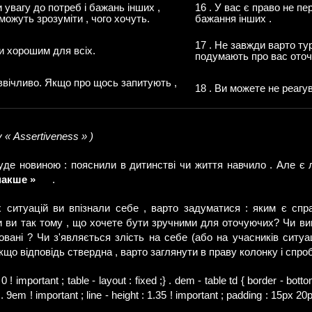
 увагу до потреб і бажань інших ,
16 . У вас є право не п
 можуть зрозуміти , чого хочуть.
бажання інших .
17 . Не завжди варто ту
и хорошим для всіх.
подумають про вас оточ
еввічливо. Якщо про щось запитують ,
18 . Ви можете не реагу
« Assertiveness » )
уде новиною : пояснили в дитинстві чи життя навчило . Але є л
накше »
.
 ситуацій ви впізнали себе , варто задуматися : яким є спр
и ви так тому , що хочете бути зручними для оточуючих? Чи вин
овані ? Чи з'являється злість на себе (або на учасників ситуац
що відповідь ствердна , варто заглянути в праву колонку і спроб
0 ! important ; table - layout : fixed ;} . dem - table td { border - bott
: . 9em ! important ; line - height : 1.35 ! important ; padding : 15px 20