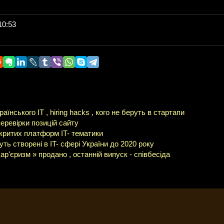
10:53
їнського ІТ , hiring hacks , кого не беруть в стартапи
перевірки позицій сайту
критих платформ IT- тематики
ть створені в IT- сфері України до 2020 року
ар'єризм » продано , останній випуск - співбесіда