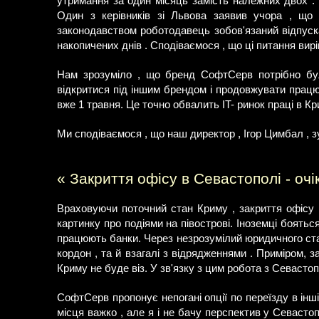
утримання за один місяць замість належних двох . 
Один з керівників зі Львова заявив учора , що
законодавством роботодавець зобов'язаний відпуска
накопичених днів . Сподіваємося , що ці питання вир
Нам зрозуміло , що бренд СофтСерв потрібно бу
відкритися під іншим брендом і продовжувати працю
вже 1 травня. Це точно обвалить IT- ринок праці в Кр
Ми сподіваємося , що наш директор , Ігор Цимбал , з
« Закриття офісу в Севастополі - оч
Враховуючи поточний стан Криму , закриття офісу 
картинку про подіями на півострові. Іноземці бояться
працюють банки. Через незрозумілий юридичного стат
кордон , та й взагалі з відрядженнями . Приміром,
Криму не буде віз. У зв'язку з цим робота з Севаст
СофтСерв пропонує непогані опції по переїзду в інш
місця важко , але я і не бачу перспектив у Севастопо