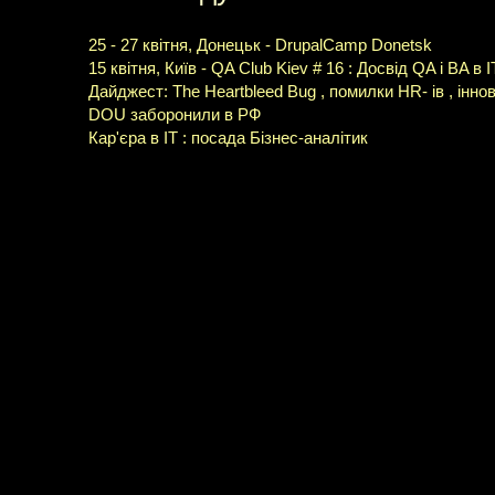
25 - 27 квітня, Донецьк - DrupalCamp Donetsk
15 квітня, Київ - QA Club Kiev # 16 : Досвід QA і BA в I
Дайджест: The Heartbleed Bug , помилки HR- ів , інно
DOU заборонили в РФ
Кар'єра в IT : посада Бізнес-аналітик