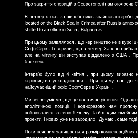
Про закриття операцій в Севастополі нам оголосив СЕ
В четвер хтось із співробітників знайшов інтерв'ю, 
located on the Black Sea in Crimea after Russia annexed
shifted to an office in Sofia , Bulgaria ».
При цьому заявлялося , що керівництво не в курсі ціє
СофтСерв . Говорили , що в четвер Харлан приїхав
але на мітингу він виступав віддалено з США . Пр
брехнею.
Інтерв'ю було від 4 квітня , при цьому виразно 
керівництво ускладнилося . При цьому нас до че
найсучасніший офіс СофтСерв в Україні .
Ми всі розуміємо , що це політичне рішення. Однак
аполітичною позиції. Неодноразово нам пропон
побоювалися за свою безпеку. Та й людям сімейним 
проекти. І нових уже не заходило . Думаю , саме тоді
Поки неясним залишається розмір компенсаційних в