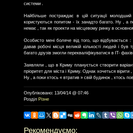
системи .
Найбільше постраждає в цій ситуації молодший
користуються попитом - їх занадто багато. Ну , а 
немає , так як проекти на місцевому ринку в основно
Особисто мені боляче від того, що відбувається :
давав робочі місця великій кількості людей і був 
багато друзів змогли перекваліфікуватися в IT- фахів
Заявляли , що в Криму планується створити варіант
пріоритет для міста і Криму. Однак хочеться вірити ,
Ну , а поки хтось « втратив » свій будинок , хтось по
Опубліковано: 13/04/14 @ 07:46
Розділ
Різне
Рекомендуємо: