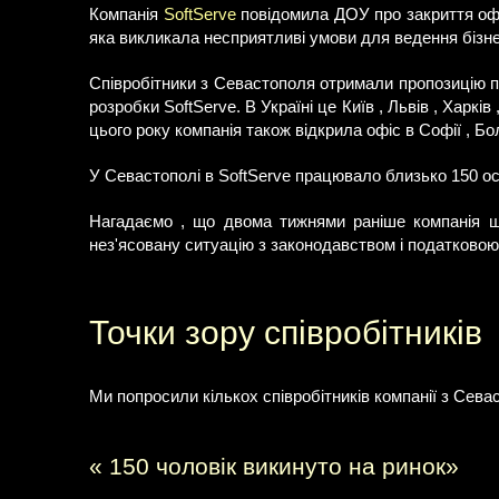
Компанія
SoftServe
повідомила ДОУ про закриття офі
яка викликала несприятливі умови для ведення бізнес
Співробітники з Севастополя отримали пропозицію пе
розробки SoftServe. В Україні це Київ , Львів , Харків
цього року компанія також відкрила офіс в Софії , Бол
У Севастополі в SoftServe працювало близько 150 ос
Нагадаємо , що двома тижнями раніше компанія 
нез'ясовану ситуацію з законодавством і податково
Точки зору співробітників
Ми попросили кількох співробітників компанії з Сев
« 150 чоловік викинуто на ринок»