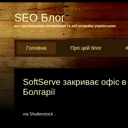
SEO Блог
все про пошукову оптимізацію та веб розробку українською
Головна
Про цей блог
SoftServe закриває офіс в
Болгарії
via Shutterstock .