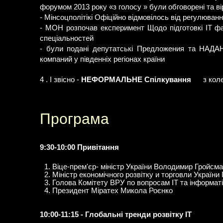
форумом 2013 року «з голосу » були обговорені та вір
- Мінсоцполітікі Офіційно відмовілось від регулюванн
- МОН розпочав експеримент Щодо підготовкі ІТ фах
спеціальностей
- були подані депутатські Предложения та НАДА
компаний у південніх регіонах країни
4 . І звісно -
НЕФОРМАЛЬНЕ Спілкування
з коле
Програма
9:30-10:00 Привітання
Віце-прем'єр- міністр України Володимир Гройсма
Міністр економічного розвітку и торговли Україн
Голова Комітету ВРУ по вопросам ІТ та інформат
Президент Міратех Микола Роєнко
10:00-11:15 - Глобальні тренди розвітку ІТ