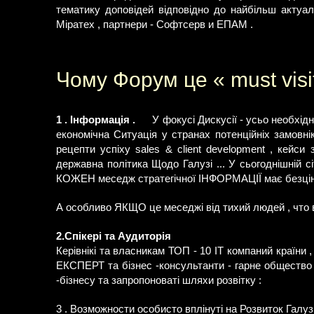
тематику доповідей відповідно до найбільш актуа
Міратех , партнери - Софтсерв и ЕПАМ .
Чому Форум це « must visi
1 . Інформація .
У фокусі Дискусії - усьо необхід
економічна Ситуація у странах потенційніх замовнік
рецепти успіху sales & client development , кейси
державна політика Щодо Галузі ... У сьогоднішній 
КОЖЕН меседж стратегічної ІНФОРМАЦІЇ має безцін
А особливо ЯКЩО це меседжі від тихий людей , что в
2.Спікері та Аудиторія
Керівнікі та власникам ТОП - 10 ІТ компаний країни , 
ЕКСПЕРТ та бізнес -консультанти - гарне общество 
-бізнесу та запропоноваті шляхи розвітку :
3 . Возможности особисто вплінуті на Розвиток Галузі