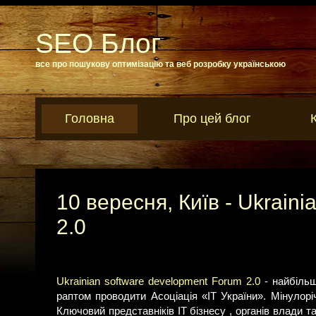
SEO Блог
все про пошукову оптимізацію та веб розробку українською
Головна
Про цей блог
10 вересня, Київ - Ukrain
2.0
Ukrainian software development Forum 2.0
- найбіль
раптом проводити Асоціація «ІТ України». Мінулоріч
Ключовий представніків ІТ бізнесу , органів влади та