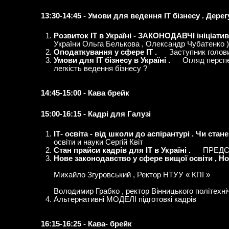
13:30-14:45 - Умови для ведення ІТ бізнесу . Дер
Розвиток ІТ в Україні - ЗАКОНОДАВЧІ ініціатив
України Ольга Белькова , Олександр Чубатенко )
Оподаткування у сфере ІТ .
Заступник голов
Умови для ІТ бізнесу в Україні .
Огляд перспе
легкість ведення бізнесу ?
14:45-15:00 - Кава брейк
15:00-16:15 - Кадрі для Галузі
ІТ- освіта - від школи до аспірантурі . Чи стан
освіти и науки Сергій Квіт
Стан прайси кадрів для ІТ в Україні .
ПРЕДСТ
Нове законодавство у сфере вищої освіти , Но
Михайло Згуровський , Ректор НТУУ « КПІ »
Володимир Грабко , ректор Вінницького політех
Альтернативні МОДЕЛІ підготовкі кадрів
16:15-16:25 - Кава- брейк