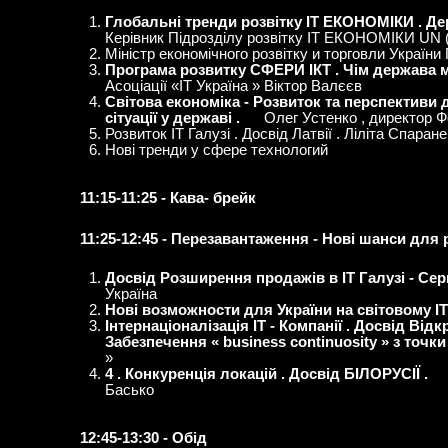
Глобальні тренди розвітку ІТ ЕКОНОМІКИ . Держ
Керівник Підрозділу розвітку ІТ ЕКОНОМІКИ UN 
Міністр економічного розвітку и торговли Україн
Програма розвитку СФЕРИ ІКТ . Чім держава м
Асоціації «ІТ Україна » Віктор Валєєв
Світова економіка - Розвиток та перспективи 
сітуації у державі .
Олег Устенко , директор Ф
Розвиток ІТ Галузі . Досвід Латвії . Ліліта Спаран
Нові тренди у сфере технологий
11:15-11:25 - Кава- брейк
11:25-12:45 - Перезавантаження - Нові шанси для р
Досвід Розширення продажів в ІТ Галузі - Серв
Україна
Нові возможности для України на світовому ІТ
Інтернаціоналізація ІТ - Компанії . Досвід Відк
Забезпечення « business continuosity » з точк
»
4 . Конкуренція локацій . Досвід БІЛОРУСІЇ .
Басько
12:45-13:30 - Обід