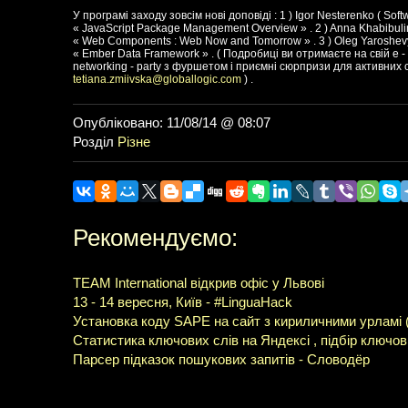
У програмі заходу зовсім нові доповіді : 1 ) Igor Nesterenko ( Softw
« JavaScript Package Management Overview » . 2 ) Anna Khabibulin
« Web Components : Web Now and Tomorrow » . 3 ) Oleg Yaroshevych
« Ember Data Framework » . ( Подробиці ви отримаєте на свій e - 
networking - party з фуршетом і приємні сюрпризи для активних с
tetiana.zmiivska@globallogic.com
) .
Опубліковано: 11/08/14 @ 08:07
Розділ
Різне
Рекомендуємо:
TEAM International відкрив офіс у Львові
13 - 14 вересня, Київ - #LinguaHack
Установка коду SAPE на сайт з кириличними урламі (
Статистика ключових слів на Яндексі , підбір ключови
Парсер підказок пошукових запитів - Словодёр