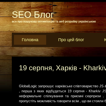
SEO Блог
все про пошукову оптимізацію та веб розробку українською
Головна
Про цей блог
19 серпня, Харків - Kharki
GlobalLogic запрошує харківське співтовариство JS &
, перша з яких відбудеться 19 серпня - Kharkiv JS
неформальне спілкування та приємні сюрпризи . 
пропустіть можливість говорити всім , що ви стояли біл