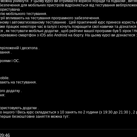
 можна уникнути. У цьому курсі ви отримаєте корисні поради та підказки , витягнут
езпечення для мобільних пристроїв відрізняється від тестування вебпріложен
ористувача .
гію мобільного тестування.
устрії впливають на тестування програмного забезпечення.
чному і автоматизованому тестуванню . Цей практичний курс принесе користь 
о вже працює некоторе час в галузі і хочуть покращити свої навички та дізнати
 , як тестувати мобільні додатки , щоб рейтинг вашої програми був 5 зірок ! Н
переважно смартфон з iOS або Android на борту. На цьому курсі ви дізнаєтеся :
бпріложеній і десктопа .
вання .
троями і ОС.
obile.
ивають на тестування.
го додатку .
ня:
користовують додатки .
гато іншого ! Весь курс складається з 10 занять по 2 години (з 19:30 до 21:30 ) ,
 перше безкоштовне заняття можна тут:
09:46