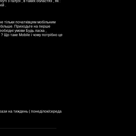
і з галузі , в таких областях , як :
ій .
не тільки початківцям мобільним
ся більше. Приходьте на перше
еобхідні умови Будь ласка ,
 ? Що таке Mobile і чому потрібно це
 2 рази на тиждень ( понеділок/середа