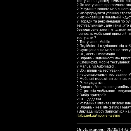
тестування і досвід помилок , які
? Як тестування програмного заб
? Розуміння вашого мобільного к
? Як сформувати успішну страте
? Як інновайціі в мобільній інд
? Поради та рекомендації по ру
тестувальникам , але і тим , хт
безкоштовне заняття і дізнайтеся
принесіть мобільний пристрій , 
тестувати ?
? Тестування Mobile:
? Подібність і відмінності від ве
? Функціональне мобільне тесту
? UI , жести і взаємодія .
? Вправа - Відмінності між прис
? Специфіка Mobile тестування:
? Manual vs Automated .
? UX і вплив на тестування.
? нефункціональні тестування M
? Мобільні мережі і як вони впл
? Реліз додатків .
? Вправа - Mindmapping мобільно
? Стратегія мобільного тестуван
? Вибір пристроїв.
? ОС і додатки .
? Розуміння клієнта і як вони ви
? Вправа - Real life testing І ба
) Викладач курсу Записатися на
itlabs.net.ua/mobile -testing
Опубліковано: 25/09/14 @ 