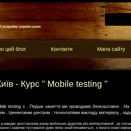
б розробку українською
о цей блог
Контакти
Мапа сайту
їв - Курс " Mobile testing "
ile testing » . Перше заняття ми проводимо безкоштовно . Н
 , тренінговим центром , технологіями викладу матеріалу , зада
 в швидко зростаючому ринку мобільних додатків або вебпріложеній , це споч
нання і навички тестування дуже легко знайти/навчиться , є багато нової інфор