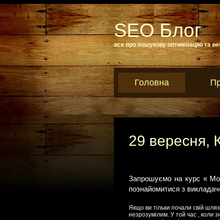
SEO Блог
все про пошукову оптимізацію та ве
Головна
Пр
29 вересня, Ки
Запрошуємо на курс « Mob
познайомитися з викладачем
Якщо ви тільки почали свій шлях
незрозумілим. У той час , коли з