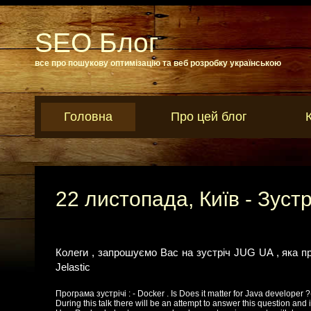
SEO Блог
все про пошукову оптимізацію та веб розробку українською
Головна
Про цей блог
22 листопада, Київ - Зуст
Колеги , запрошуємо Вас на зустріч JUG UA , яка пр
Jelastic
Програма зустрічі : - Docker . Is Does it matter for Java developer 
During this talk there will be an attempt to answer this question and