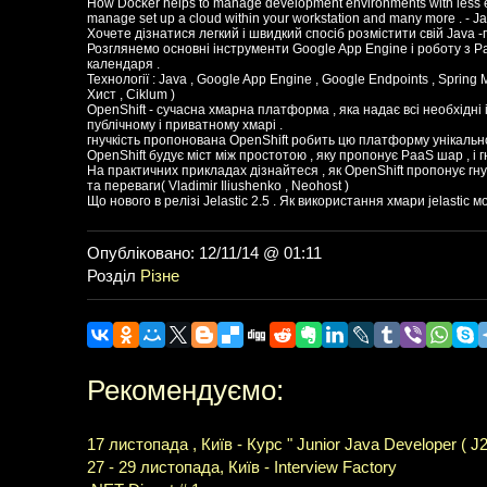
How Docker helps to manage development environments with less eff
manage set up a cloud within your workstation and many more . - 
Хочете дізнатися легкий і швидкий спосіб розмістити свій Java -
Розглянемо основні інструменти Google App Engine і роботу з Paa
календаря .
Технології : Java , Google App Engine , Google Endpoints , Spring 
Хист , Ciklum )
OpenShift - сучасна хмарна платформа , яка надає всі необхідн
публічному і приватному хмарі .
гнучкість пропонована OpenShift робить цю платформу унікальн
OpenShift будує міст між простотою , яку пропонує PaaS шар , і гн
На практичних прикладах дізнайтеся , як OpenShift пропонує гнуч
та переваги( Vladimir Iliushenko , Neohost )
Що нового в релізі Jelastic 2.5 . Як використання хмари jelastic
Опубліковано: 12/11/14 @ 01:11
Розділ
Різне
Рекомендуємо:
17 листопада , Київ - Курс " Junior Java Developer ( J2
27 - 29 листопада, Київ - Interview Factory