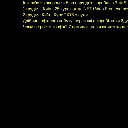
Інтерв'ю з хакером : «Я за пару днів заробляю 3-4к $,
1 грудня , Київ - 25 курсів для .NET і Web Frontend р
2 грудня, Київ - Курс " iOS з нуля"
Дрібниці офісного побуту, через які співробітники й
Чому не росте трафік? 7 помилок, пов'язаних з конц