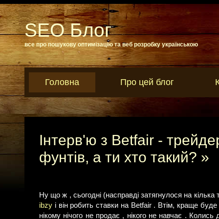
SEO Блог
все про пошукову оптимізацію та веб розробку українською
Головна
Про цей блог
Інтерв'ю з Betfair - трейд
фунтів, а ти хто такий? »
Ну що ж , сьогодні (насправді затягнулося на кілька
ibzy
і він робить ставки на Betfair . Втім, краще буде с
нікому нічого не продає , нікого не навчає . Колись