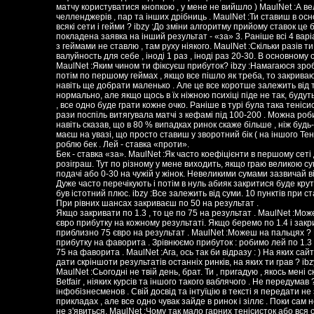
Бек - ставка «за». MaulNet :Як часто коефіцієнти в першому сет
розіграш. Тут по різному у мене виходить, якщо граю великою сум
подачі або 0-30 на чужій у жінок. Невеликими сумами зазвичай від
Дуже часто перечікують і потім в нуль абияк закритися буде крут
був істотний плюс. ibzy :Все залежить від суми. 10 пунктів при с
При рівних шансах закриваєш по 50 на результат .
Якщо закривати по 1.3 , то це по 75 на результат . MaulNet :Мож
євро прибутку на кожному результаті. Якщо беремо по 1.4 і закрив
приблизно 75 євро на результат . MaulNet :Можеш на пальцях ? П
прибутку на фаворита . Зрівнюємо прибуток : робимо лей по 1.3 
75 на фаворита . MaulNet :Ага, ось так би відразу : ) На яких с
дати скріншоти результатів останніх ринків, на яких ти грав ? i
MaulNet :Сьогодні не твій день, брат. Ти , пригадую , якось мені
Betfair , ніяких курсів та іншого такого ваблячого . Не передумав 
інфобізнесменов . Свій досвід та інтуїцію в тексті я передати н
прикладах , але все одно чувак зайде в ринок і зіллє . Поки сам
не з'явиться. MaulNet :Чому так мало гарних тенісисток або вся с