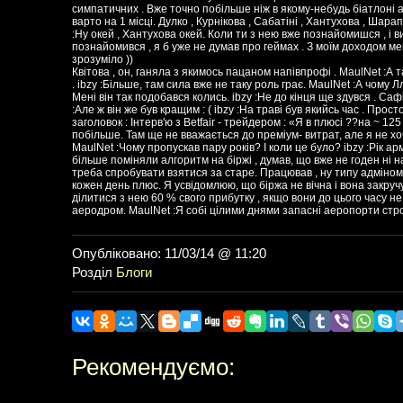
симпатичних . Вже точно побільше ніж в якому-небудь біатлоні або
варто на 1 місці. Дулко , Курнікова , Сабатіні , Хантухова , Шара
:Ну окей , Хантухова окей. Коли ти з нею вже познайомишся , і в
познайомився , я б уже не думав про геймах . З моїм доходом ме
зрозуміло ))
Квітова , он, ганяла з якимось пацаном напівпрофі . MaulNet :А
. ibzy :Більше, там сила вже не таку роль грає. MaulNet :А чому 
Мені він так подобався колись. ibzy :Не до кінця ще здувся . Саф
:Але ж він же був кращим : ( ibzy :На траві був якийсь час . Прос
заголовок : Інтерв'ю з Betfair - трейдером : «Я в плюсі ??на ~ 125 0
побільше. Там ще не вважається до преміум- витрат, але я не хо
MaulNet :Чому пропускав пару років? І коли це було? ibzy :Рік арм
більше поміняли алгоритм на біржі , думав, що вже не годен ні на
треба спробувати взятися за старе. Працював , ну типу адміном .
кожен день плюс. Я усвідомлюю, що біржа не вічна і вона закруч
ділитися з нею 60 % свого прибутку , якщо вони до цього часу н
аеродром. MaulNet :Я собі цілими днями запасні аеропорти строю
Опубліковано: 11/03/14 @ 11:20
Розділ
Блоги
Рекомендуємо: