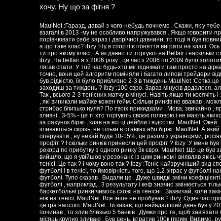
хочу. Ну що за фігня ?
MaulNet :Гаразд, давай з чого-небудь почнемо . Скажи, як у тебе пройшов 2013 на Betfair ? ibzy :В цілому рівно , був один місяць мінусовій . Я взагалі в 2013 -му не особливо напружувався . Якщо говорити про клас , то в класі цей рік мені дав величезний плюс і вивів на новий рівень. Якщо порівнювати себе зараз і дворічної давнини, то тоді я був повний лох . Після великого зливу міг ходити пару днів з поганим настроєм . MaulNet :Ага, а що таке клас? ibzy :Ну в спорті є поняття виграти на класі. Ось я відчуваю як додав і в психології і в дисципліні за останній час. MaulNet :Аа , ось ти про якому класі . А як давно ти торгуєш на Betfair і наскільки стабільно ? Ти казав, що один місяць мінусовій за 2013 рік. Раніше було більше ? ibzy :На betfair я з 2006 року , це час з 2006 по 2009 було золотим. Я приходив після універской п'янки, сідав за ринок , робив сотку за 30 хвилин і лягав спати. У той час будь-хто міг піднімати там просто на дірках в самому алгоритмі прийому ставок. Потім в 2009 або 2010, вже не пам'ятаю точно, вони цей алгоритм поміняли і багато липові трейдери відвалилися . Якщо говорити про цей ранній період , то тоді навіть мінусовою ринок був рідкістю, їх було приблизно 2-3 в тиждень MaulNet :Сотка це 100 $ ? І ти маєш на увазі 2-3 тенісних матчі за тиждень ? А на скільки ринків ти заходиш за тиждень ? ibzy :100 євро. Зараз мінусів додалося, але зараз і зовсім інша біржа, рулять в основному боти, великі гравці і інсайдери . Так , всього 2-3 тенісних матчу в мінусі. Навіть якщо ти косячіть і збирав мінуса , потім все одно можна було виправити становище за рахунок вилок , які виникали майже кожен гейм. Скільки ринків не вважав , можливо близько 50-100 . MaulNet :ОК . Який % трейдерів на Betfair торгують в + , а який стрибає близько нуля? По твоїх прикидками . Мова, звичайно , про сьогоднішні дні . ibzy :Реально топових 3-5% , решта мелкоплюси , ті хто в нуль і зливні . 3-5% - це ті хто торгують своєю головою і не мають якихось переваг перед іншими. MaulNet :Ну, ти входиш в ці 3-5% ? ibzy :Я просто живу за рахунок біржі , клав на всі ці лейбли і відсотки. MaulNet :Окей . Ну, більшість бажаючих ТРЕЙД, зрозуміло , зливаються ? ibzy :Більшість зливаються скрізь, не тільки в ставках або біржі. MaulNet :А який % трейдерів на Betfair російськомовні ? ibzy :Не знаю навіть якимись цифрами оперувати , ну нехай буде 10-15%, це разом з українцями, росіянами і так далі. MaulNet :Опиши свій найвдаліший день в плані трейдингу. Який був профіт ? І скільки ринків принесли цей профіт ? ibzy :У мене був вікенд у 2012- му , який приніс мені близько 300К рублів, і тоді я поставив свій рекорд по прибутку з одного ринку 3к євро. MaulNet :Що це був за ринок, згадаєш ? ibzy :Матч непримітний , грали 2 посередній гравця. Так вийшло, що я увійшов у резонанс із цим ринком і виявляв якісь чудеса інтуїції. Таке буває, іноді. MaulNet :Наскільки я знаю , ти торгуєш 90% на тенісі. Це так ? І чому воно так ? ibzy :Теніс найзручніший вид спорту для трейдингу, більше ніде коефіцієнти так не скачуть. Якщо взяти кеф 1.2 у футболі і в тенісі, то ймовірність того, що 1.2 зіграє у футболі набагато вище, ніж в тенісі. Хоча деяким подобається сидіти і дрочити пунктики у футболі. Тупо сказав . Видали це . Дуже швидкі зміни коефіцієнтів + ліквідність + 2 результату + величезна кількість камбеків + знання гравців. У футболі , наприклад , 3 результату і кеф значно змінюється тільки при забитому голі . MaulNet :А інші види спорту ? ibzy :За специфікою ще баскетбольні ринки чимось схожі на тенісні . Зазвичай, коли закінчується тенісний сезон, я місяць торгую на Баскет , іноді виходить навіть краще, ніж на тенісі. MaulNet :Все інше не пробував ? ibzy :Один час пробував скачки, але логіки там для мене абсолютно ніякої. Без знання жокеїв і коней це гра наосліп. MaulNet :Ти казав, що найвдаліший день був у 2012 -му . А який був найневдаліший і коли? ibzy :Невдалих днів було багато, коли починав , то злив близько 5 банків . Думки про те, щоб зав'язати були багато разів. Якийсь один найневдаліший не згадаю, приблизно 1-2 рази на місяць крупно зливаю . Був день, втратив 100к (прим. Видимо, рублів)за пару годин. Але я це навіть якось невдачами назвати не можу. Іноді корисно програвати. MaulNet :Крупно це від скількох ? ibzy :1-1.5к євро з ринку. MaulNet :Слухай, я тут недавно вичитав з приводу нового закону про податки в букмекерських конторах. Що ти з цього приводу думаєш ? ibzy :Ну у нас люди , хто приймають закони , взагалі не знають нічого про реальний стан справ . У самої біржі є свій податок, зараз я плачу щотижня 20 % з прибутку і з решти гро