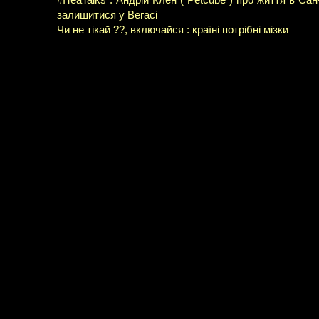
#ITeaTalks : Андрій Клен ( Petcube ) про життя в Са
залишитися у Вегасі
Чи не тікай ??, включайся : країні потрібні мізки