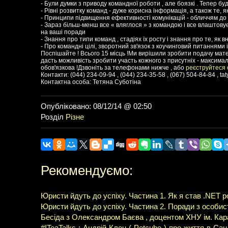
- Були думки з приводу командної роботи , але боязкі . Тепер буду
- Рівні розвитку команд - дуже корисна інформація, а також те, 
- Принципи підвищення ефективності комунікацій - обличчям до об
- Зараз більш-менш все « вляглося » з командою і все влаштовує
на ваші поради
- Знання про типи команд , стадіях їх росту і знання про те, як 
- Про командні цілі, зворотний зв'язок з коучинговий питаннями
Поспішайте ! Всього 15 місць !Ми вирішили зробити подачу мате
дасть можливість зробити участь кожного з присутніх - максим
обов'язкова !Дзвоніть за телефонами нижче , або
реєструйтеся
Контакти: (044) 234-09-94 , (044) 234-35-58 , (067) 504-84-84 ,
ta
Контактна особа: Тетяна Суботіна
Опубліковано: 08/12/14 @ 02:50
Розділ
Різне
Рекомендуємо:
Юристи йдуть до успіху. Частина 1. Як я став .NET р
Юристи йдуть до успіху. Частина 2. Поради з особист
Бесіда з Олександром Баєва , доцентом ХНУ ім. Кар