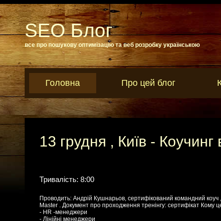
SEO Блог
все про пошукову оптимізацію та веб розробку українською
Головна
Про цей блог
13 грудня , Київ - Коучин
Тривалість: 8:00
Проводить: Андрій Кушнарьов, сертифікований командний коуч ,
Master . Документ про проходження тренінгу: сертифікат Кому ц
- HR -менеджери
- Лінійні менеджери