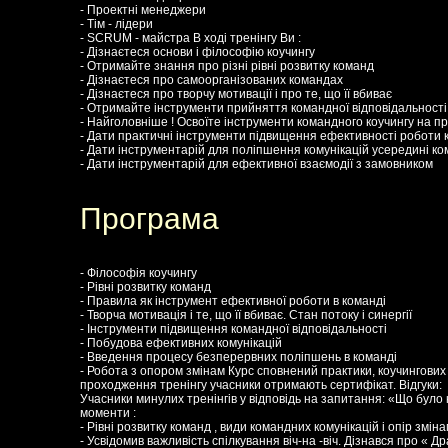
- Проектні менеджери
- Тім - лідери
- SCRUM - майстра В ході тренінгу Ви :
- Дізнаєтеся основи і філософію коучингу
- Отримайте знання про різні рівні розвитку команд
- Дізнаєтеся про самоорганізованих командах
- Дізнаєтеся про творчу мотивації і про те, що її вбиває
- Отримайте інструменти прийняття командної відповідальності
- Найголовніше ! Освоїте інструменти командного коучингу на пра
- Дати практичні інструменти підвищення ефективності роботи к
- Дати інструментарій для поліпшення комунікацій усередині к
- Дати інструментарій для ефективної взаємодії з замовником
Програма
- Філософія коучингу
- Рівні розвитку команд
- Правила як інструмент ефективної роботи в команді
- Творча мотивація і те, що її вбиває. Стан потоку і синергії
- Інструменти підвищення командної відповідальності
- Побудова ефективних комунікацій
- Введення процесу безперервних поліпшень в команді
- Робота з опором змінам Курс сповнений практики, коучингових
проходження тренінгу учасники отримають сертифікат. Відгуки:
Учасники минулих тренінгів у відповідь на запитання: «Що було 
моменти :
- Рівні розвитку команд , види командних комунікацій і опір змін
- Усвідомив важливість спілкування віч-на -віч. Дізнався про « Д